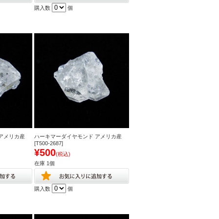
購入数
個
アメリカ産
ハーキマーダイヤモンド アメリカ産
[T500-2687]
¥500
(税込)
在庫 1個
購入数
個