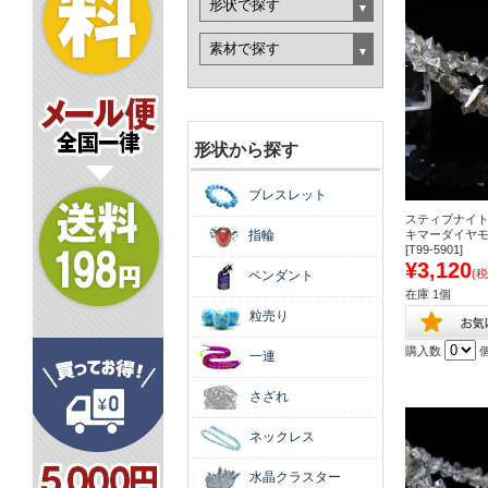
形状から探す
ブレスレット
スティブナイト
指輪
キマーダイヤ
[T99-5901]
¥3,120
(税
ペンダント
在庫 1個
粒売り
購入数
一連
さざれ
ネックレス
水晶クラスター