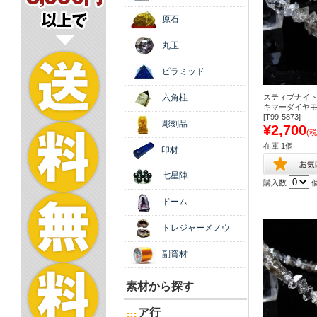
原石
丸玉
ピラミッド
六角柱
スティブナイト
キマーダイヤ
[T99-5873]
彫刻品
¥2,700
(税
在庫 1個
印材
七星陣
購入数
ドーム
トレジャーメノウ
副資材
素材から探す
ア行