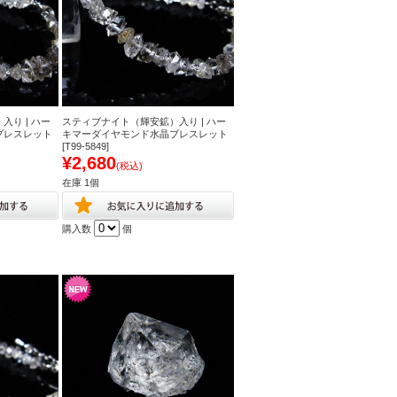
り | ハー
スティブナイト（輝安鉱）入り | ハー
ブレスレット
キマーダイヤモンド水晶ブレスレット
[T99-5849]
¥2,680
(税込)
在庫 1個
購入数
個