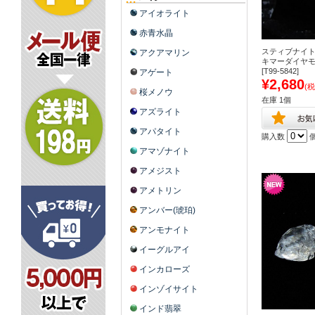
アイオライト
赤青水晶
スティブナイト
アクアマリン
キマーダイヤ
[T99-5842]
アゲート
¥2,680
(税
桜メノウ
在庫 1個
アズライト
アパタイト
購入数
アマゾナイト
アメジスト
アメトリン
アンバー(琥珀)
アンモナイト
イーグルアイ
インカローズ
インゾイサイト
インド翡翠