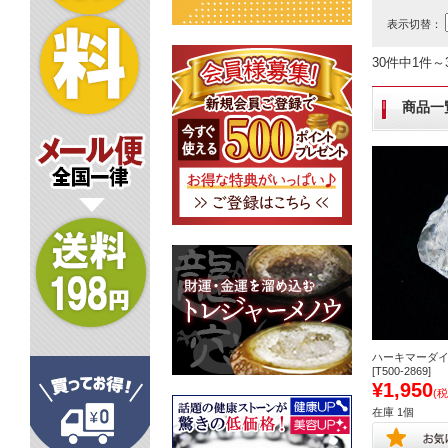
表示切替：
30件中1件～
商品一
ハーキマーダイ
[T500-2869]
¥1,950
(税
在庫 1個