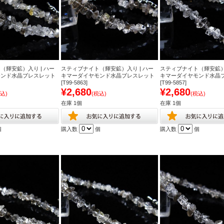
（輝安鉱）入り | ハー
スティブナイト（輝安鉱）入り | ハー
スティブナイト（輝安鉱）入
モンド水晶ブレスレット
キマーダイヤモンド水晶ブレスレット
キマーダイヤモンド水晶
[T99-5863]
[T99-5857]
¥2,680
¥2,680
込)
(税込)
(税込)
在庫 1個
在庫 1個
個
購入数
個
購入数
個