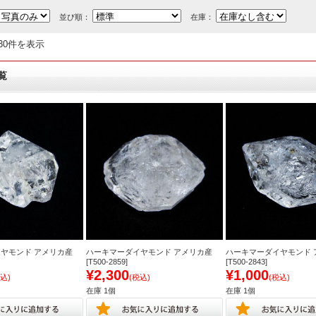
並び順：
在庫：
30件を表示
覧
ヤモンド アメリカ産
ハーキマーダイヤモンド アメリカ産
ハーキマーダイヤモンド 
[T500-2859]
[T500-2843]
¥2,300
¥1,000
込)
(税込)
(税込)
在庫 1個
在庫 1個