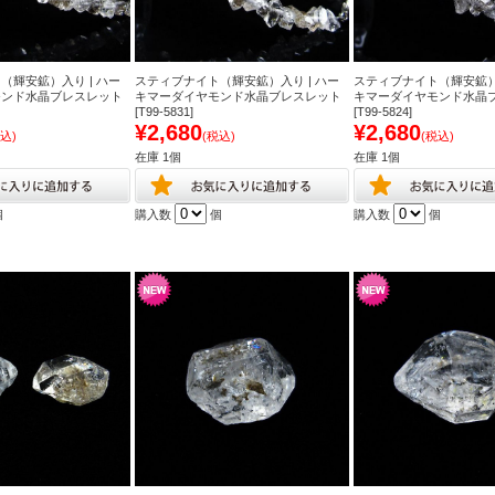
（輝安鉱）入り | ハー
スティブナイト（輝安鉱）入り | ハー
スティブナイト（輝安鉱）入
モンド水晶ブレスレット
キマーダイヤモンド水晶ブレスレット
キマーダイヤモンド水晶
[T99-5831]
[T99-5824]
¥2,680
¥2,680
込)
(税込)
(税込)
在庫 1個
在庫 1個
個
購入数
個
購入数
個