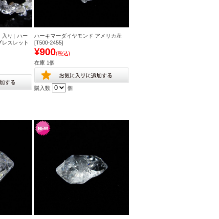
り | ハー
ハーキマーダイヤモンド アメリカ産
ブレスレット
[T500-2455]
¥900
(税込)
在庫 1個
購入数
個