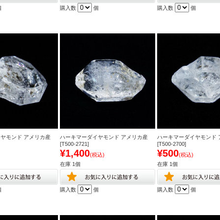
個
購入数
個
購入数
個
ヤモンド アメリカ産
ハーキマーダイヤモンド アメリカ産
ハーキマーダイヤモンド 
[T500-2721]
[T500-2700]
¥1,400
¥500
(税込)
(税込)
在庫 1個
在庫 1個
個
購入数
個
購入数
個