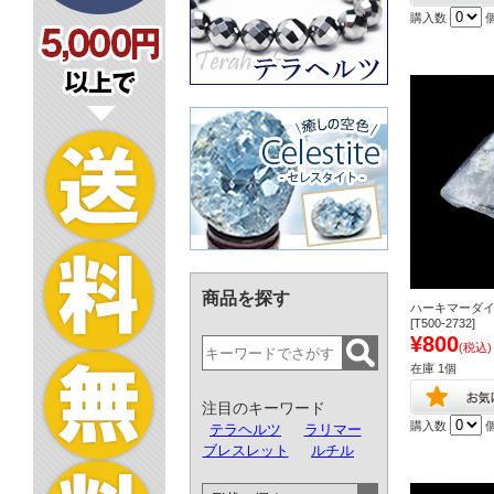
購入数
商品を探す
ハーキマーダイ
[T500-2732]
¥800
(税込)
在庫 1個
注目のキーワード
購入数
テラヘルツ
ラリマー
ブレスレット
ルチル