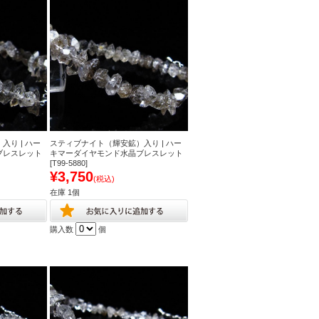
り | ハー
スティブナイト（輝安鉱）入り | ハー
ブレスレット
キマーダイヤモンド水晶ブレスレット
[T99-5880]
¥3,750
(税込)
在庫 1個
購入数
個