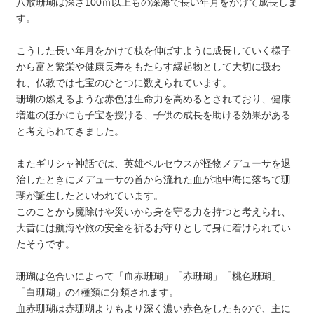
八放珊瑚は深さ100ｍ以上もの深海で長い年月をかけて成長しま
す。
こうした長い年月をかけて枝を伸ばすように成長していく様子
から富と繁栄や健康長寿をもたらす縁起物として大切に扱わ
れ、仏教では七宝のひとつに数えられています。
珊瑚の燃えるような赤色は生命力を高めるとされており、健康
増進のほかにも子宝を授ける、子供の成長を助ける効果がある
と考えられてきました。
またギリシャ神話では、英雄ペルセウスが怪物メデューサを退
治したときにメデューサの首から流れた血が地中海に落ちて珊
瑚が誕生したといわれています。
このことから魔除けや災いから身を守る力を持つと考えられ、
大昔には航海や旅の安全を祈るお守りとして身に着けられてい
たそうです。
珊瑚は色合いによって「血赤珊瑚」「赤珊瑚」「桃色珊瑚」
「白珊瑚」の4種類に分類されます。
血赤珊瑚は赤珊瑚よりもより深く濃い赤色をしたもので、主に