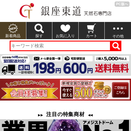
PC版へ
新着商品
探す
お気に入り
カート
その他