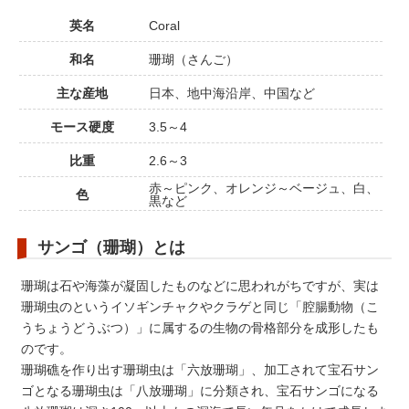
英名
Coral
和名
珊瑚（さんご）
主な産地
日本、地中海沿岸、中国など
モース硬度
3.5～4
比重
2.6～3
赤～ピンク、オレンジ～ベージュ、白、
色
黒など
サンゴ（珊瑚）とは
珊瑚は石や海藻が凝固したものなどに思われがちですが、実は
珊瑚虫のというイソギンチャクやクラゲと同じ「腔腸動物（こ
うちょうどうぶつ）」に属するの生物の骨格部分を成形したも
のです。
珊瑚礁を作り出す珊瑚虫は「六放珊瑚」、加工されて宝石サン
ゴとなる珊瑚虫は「八放珊瑚」に分類され、宝石サンゴになる