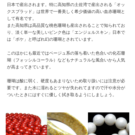
日本で産出されます。特に高知県の土佐湾で産出される「オッ
クスブラッド」は世界で一番美しく希少価値の高い血赤珊瑚と
して有名です。
また高知県は高品質な桃色珊瑚も産出されることで知られてお
り、淡く単一な美しいピンク色は「エンジェルスキン」日本で
は「ボケ」と呼ばれ幻の珊瑚とされています。
このほかにも最近ではベージュ系の落ち着いた色合いの化石珊
瑚（フォッシルコーラル）などもナチュラルな風合いから人気
が高まってきています。
珊瑚は酸に弱く、硬度もあまりないため取り扱いには注意が必
要です。また水に濡れるとツヤが失われてますので汗や水分が
ついたときにはすぐに優しく拭き取るようにしましょう。