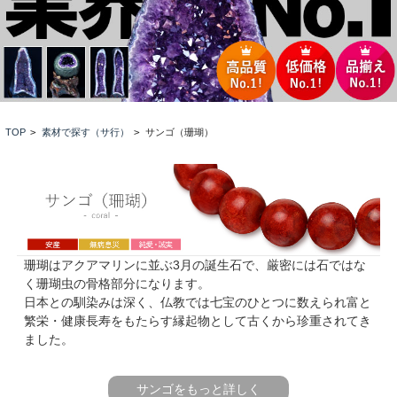
TOP
>
素材で探す（サ行）
>
サンゴ（珊瑚）
珊瑚はアクアマリンに並ぶ3月の誕生石で、厳密には石ではな
く珊瑚虫の骨格部分になります。
日本との馴染みは深く、仏教では七宝のひとつに数えられ富と
繁栄・健康長寿をもたらす縁起物として古くから珍重されてき
ました。
サンゴをもっと詳しく