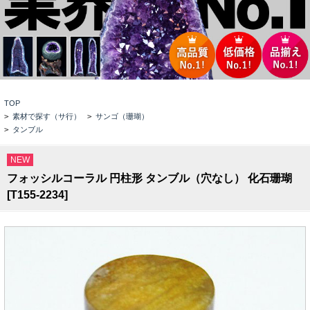
TOP
>
素材で探す（サ行）
>
サンゴ（珊瑚）
>
タンブル
NEW
フォッシルコーラル 円柱形 タンブル（穴なし） 化石珊瑚
[T155-2234]