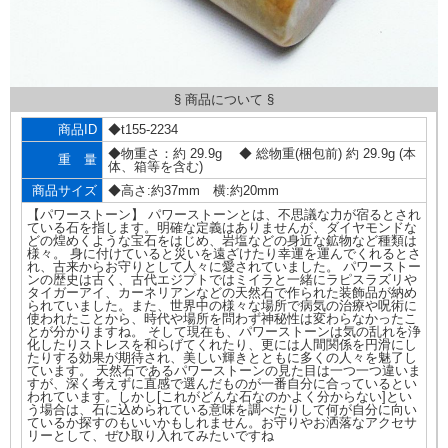
§ 商品について §
商品ID
◆t155-2234
◆物重さ：約 29.9g ◆ 総物重(梱包前) 約 29.9g (本
重 量
体、箱等を含む)
商品サイズ
◆高さ:約37mm 横:約20mm
【パワーストーン】 パワーストーンとは、不思議な力が宿るとされ
ている石を指します。明確な定義はありませんが、ダイヤモンドな
どの煌めくような宝石をはじめ、岩塩などの身近な鉱物など種類は
様々。 身に付けていると災いを遠ざけたり幸運を運んでくれるとさ
れ、古来からお守りとして人々に愛されていました。 パワーストー
ンの歴史は古く、古代エジプトではミイラと一緒にラピスラズリや
タイガーアイ、カーネリアンなどの天然石で作られた装飾品が納め
られていました。また、世界中の様々な場所で病気の治療や呪術に
使われたことから、時代や場所を問わず神秘性は変わらなかったこ
とが分かりますね。 そして現在も、パワーストーンは気の乱れを浄
化したりストレスを和らげてくれたり、更には人間関係を円滑にし
たりする効果が期待され、美しい輝きとともに多くの人々を魅了し
ています。 天然石であるパワーストーンの見た目は一つ一つ違いま
すが、深く考えずに直感で選んだものが一番自分に合っているとい
われています。しかし[これがどんな石なのかよく分からない]とい
う場合は、石に込められている意味を調べたりして何が自分に向い
ているか探すのもいいかもしれません。お守りやお洒落なアクセサ
リーとして、ぜひ取り入れてみたいですね