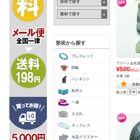
形状から探す
ブレスレット
アゲート金魚置物[
指輪
¥500
(税込)
在庫 1個
ペンダント
粒売り
購入数
一連
さざれ
ネックレス
水晶クラスター