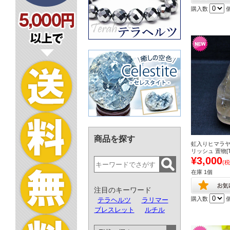
購入数
商品を探す
虹入りヒマラヤ
リッシュ 置物[T6
¥3,000
(税
在庫 1個
注目のキーワード
購入数
テラヘルツ
ラリマー
ブレスレット
ルチル