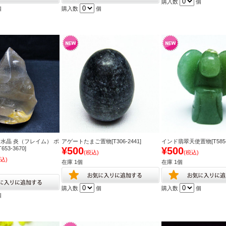
購入数
個
個
購入数
個
水晶 炎（フレイム） ポ
アゲートたまご置物[T306-2441]
インド翡翠天使置物[T585-2
53-3670]
¥500
¥500
(税込)
(税込)
込)
在庫 1個
在庫 1個
購入数
個
購入数
個
個