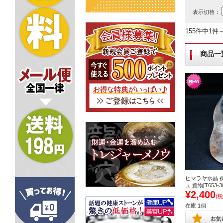
表示切替：
155件中1件
商品一
ヒマラヤ水晶 
ュ 置物[T653-36
¥2,400
(税
在庫 1個