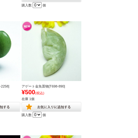
購入数
個
258]
アゲート金魚置物[T698-890]
¥500
(税込)
在庫 1個
購入数
個