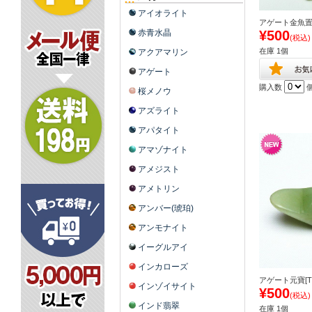
アイオライト
アゲート金魚置物[
赤青水晶
¥500
(税込)
在庫 1個
アクアマリン
アゲート
購入数
桜メノウ
アズライト
アパタイト
アマゾナイト
アメジスト
アメトリン
アンバー(琥珀)
アンモナイト
イーグルアイ
インカローズ
アゲート元寶[T67
インゾイサイト
¥500
(税込)
インド翡翠
在庫 1個