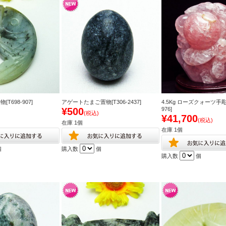
T698-907]
アゲートたまご置物[T306-2437]
4.5Kg ローズクォーツ手彫り
¥500
976]
(税込)
¥41,700
(税込)
在庫 1個
在庫 1個
個
購入数
個
購入数
個