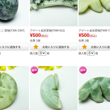
 置物[T306-2367]
アゲート如意置物[T698-812]
アゲート金魚置物[T698-72
¥500
¥500
(税込)
(税込)
在庫 1個
在庫 1個
個
購入数
個
購入数
個