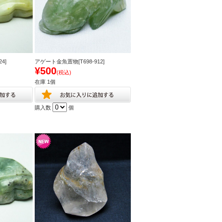
4]
アゲート金魚置物[T698-912]
¥500
(税込)
在庫 1個
購入数
個