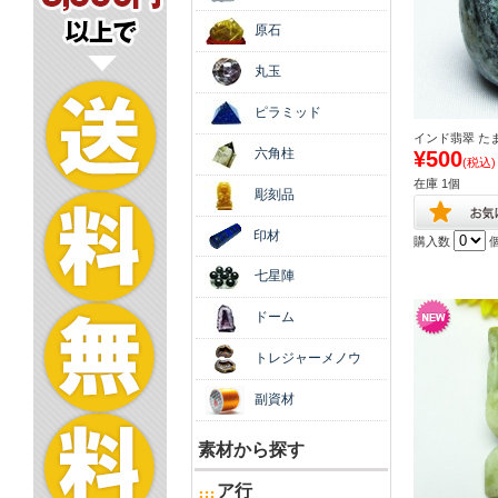
原石
丸玉
ピラミッド
インド翡翠 たまご
六角柱
¥500
(税込)
在庫 1個
彫刻品
印材
購入数
七星陣
ドーム
トレジャーメノウ
副資材
素材から探す
ア行