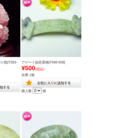
龍[T583-
アゲート如意置物[T698-838]
¥500
(税込)
在庫 1個
購入数
個