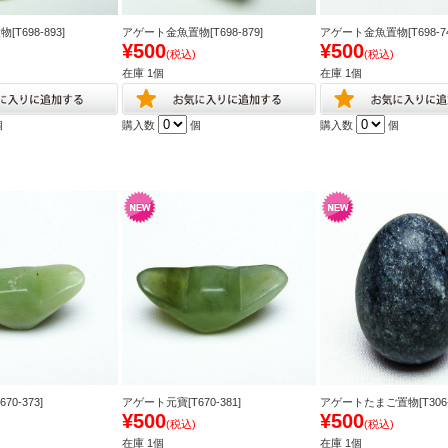
T698-893]
アゲート金魚置物[T698-879]
アゲート金魚置物[T698-74
¥500
¥500
(税込)
(税込)
在庫 1個
在庫 1個
個
購入数
個
購入数
個
0-373]
アゲート元寶[T670-381]
アゲートたまご置物[T306-2
¥500
¥500
(税込)
(税込)
在庫 1個
在庫 1個