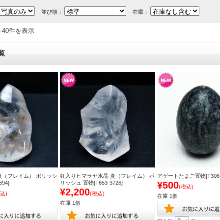
並び順：
在庫：
～40件を表示
覧
炎（フレイム） ポリッシ
虹入りヒマラヤ水晶 炎（フレイム） ポ
アゲートたまご置物[T306-2
94]
リッシュ 置物[T653-3726]
¥500
(税込)
¥2,200
込)
(税込)
在庫 1個
在庫 1個