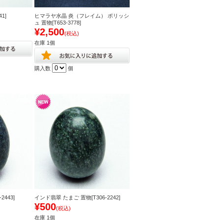
1]
ヒマラヤ水晶 炎（フレイム） ポリッシ
ュ 置物[T653-3778]
¥2,500
(税込)
在庫 1個
購入数
個
443]
インド翡翠 たまご 置物[T306-2242]
¥500
(税込)
在庫 1個