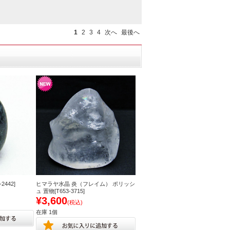
1
2
3
4
次へ
最後へ
442]
ヒマラヤ水晶 炎（フレイム） ポリッシ
ュ 置物[T653-3715]
¥3,600
(税込)
在庫 1個