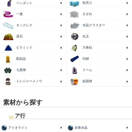
粒売り
ペンダント
一連
さざれ
ネックレス
水晶クラスター
原石
丸玉
ピラミッド
六角柱
印材
彫刻品
七星陣
ドーム
トレジャーメノウ
副資材
素材から探す
ア行
アイオライト
赤青水晶