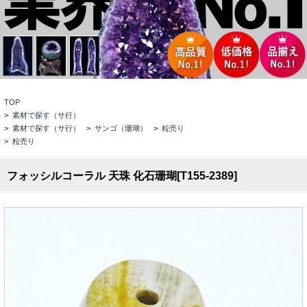
TOP
>
素材で探す（サ行）
>
素材で探す（サ行）
>
サンゴ（珊瑚）
>
粒売り
>
粒売り
フォッシルコーラル 天珠 化石珊瑚[T155-2389]