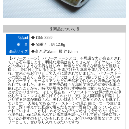
§ 商品について §
商品id
◆ t155-2389
重 量
◆ 物重さ：約 12.9g
商品サイズ
◆高さ:約25mm 横:約18mm
【パワーストーン】 パワーストーンとは、不思議な力が宿るとされ
ている石を指します。明確な定義はありませんが、ダイヤモンドな
どの煌めくような宝石をはじめ、岩塩などの身近な鉱物など種類は
様々。 身に付けていると災いを遠ざけたり幸運を運んでくれるとさ
れ、古来からお守りとして人々に愛されていました。 パワーストー
ンの歴史は古く、古代エジプトではミイラと一緒にラピスラズリや
タイガーアイ、カーネリアンなどの天然石で作られた装飾品が納め
られていました。また、世界中の様々な場所で病気の治療や呪術に
使われたことから、時代や場所を問わず神秘性は変わらなかったこ
とが分かりますね。 そして現在も、パワーストーンは気の乱れを浄
化したりストレスを和らげてくれたり、更には人間関係を円滑にし
たりする効果が期待され、美しい輝きとともに多くの人々を魅了し
ています。 天然石であるパワーストーンの見た目は一つ一つ違いま
すが、深く考えずに直感で選んだものが一番自分に合っているとい
われています。しかし[これがどんな石なのかよく分からない]とい
う場合は、石に込められている意味を調べたりして何が自分に向い
ているか探すのもいいかもしれません。お守りやお洒落なアクセサ
リーとして、ぜひ取り入れてみたいですね