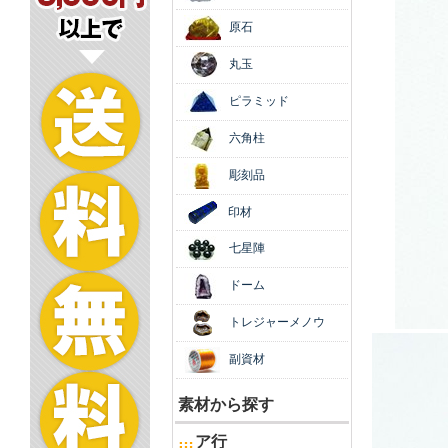
原石
丸玉
ピラミッド
六角柱
彫刻品
印材
七星陣
ドーム
トレジャーメノウ
副資材
素材から探す
ア行