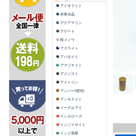
アイオライト
赤青水晶
アクアマリン
アゲート
桜メノウ
アズライト
アパタイト
アマゾナイト
アメジスト
アメトリン
アンバー(琥珀)
アンモナイト
イーグルアイ
インカローズ
インゾイサイト
インド翡翠