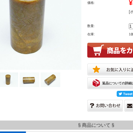
¥
価格:
[
数量:
在庫:
1
返品についての詳細
§ 商品について §