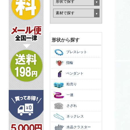
形状から探す
ブレスレット
指輪
ペンダント
粒売り
一連
さざれ
ネックレス
水晶クラスター