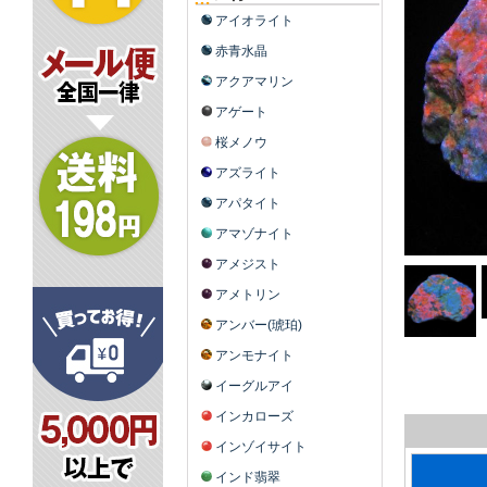
アイオライト
赤青水晶
アクアマリン
アゲート
桜メノウ
アズライト
アパタイト
アマゾナイト
アメジスト
アメトリン
アンバー(琥珀)
アンモナイト
イーグルアイ
インカローズ
インゾイサイト
インド翡翠