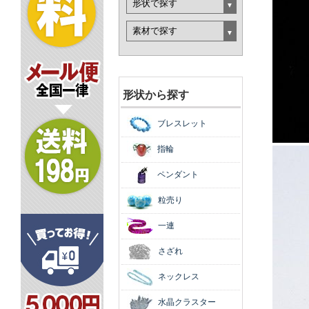
形状から探す
ブレスレット
指輪
ペンダント
粒売り
一連
さざれ
ネックレス
水晶クラスター