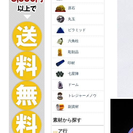
原石
丸玉
ピラミッド
六角柱
彫刻品
印材
七星陣
ドーム
トレジャーメノウ
副資材
素材から探す
ア行