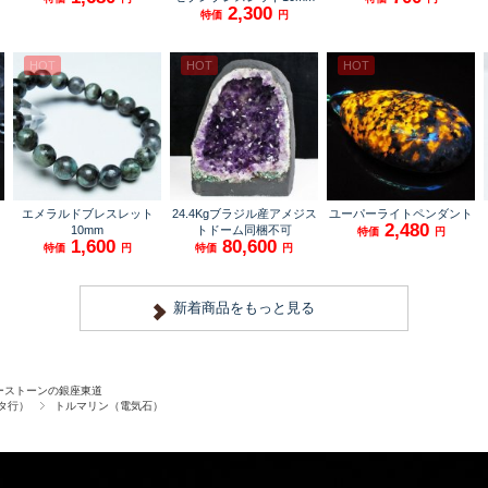
ーストーンの銀座東道
タ行）
トルマリン（電気石）