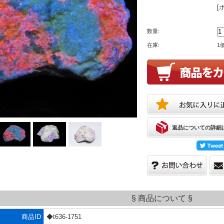
[
数量:
在庫:
1
返品についての詳細
§ 商品について §
商品ID
◆t636-1751