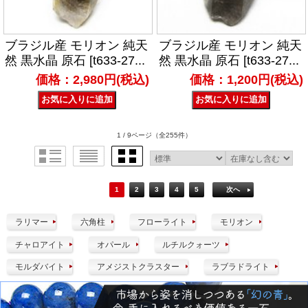
ブラジル産 モリオン 純天
ブラジル産 モリオン 純天
然 黒水晶 原石 [t633-27...
然 黒水晶 原石 [t633-27...
価格：2,980円(税込)
価格：1,200円(税込)
1 / 9ページ
（全255件）
1
2
3
4
5
次へ
ラリマー
六角柱
フローライト
モリオン
チャロアイト
オパール
ルチルクォーツ
モルダバイト
アメジストクラスター
ラブラドライト