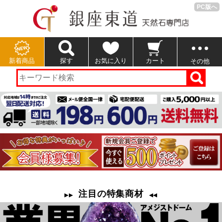
PC版へ
新着商品
探す
お気に入り
カート
その他