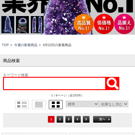
TOP
>
今週の新着商品
>
4月22日の新着商品
商品検索
キーワード検索
1 / 9ページ
（全255件）
1
2
3
4
5
次へ