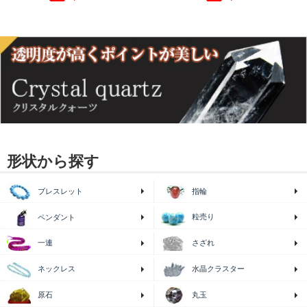
形状から探す
ブレスレット
指輪
粒売り
ペンダント
一連
さざれ
ネックレス
水晶クラスター
原石
丸玉