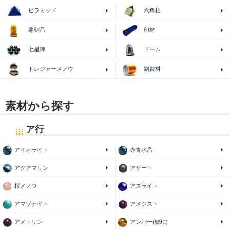
ピラミッド
六角柱
印材
彫刻品
七星陣
ドーム
トレジャーメノウ
副資材
素材から探す
ア行
アイオライト
赤青水晶
アクアマリン
アゲート
桜メノウ
アズライト
アマゾナイト
アメジスト
アメトリン
アンバー(琥珀)