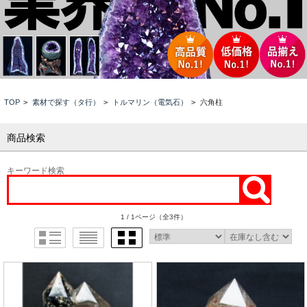
TOP
>
素材で探す（タ行）
>
トルマリン（電気石）
>
六角柱
商品検索
キーワード検索
1 / 1ページ
（全3件）