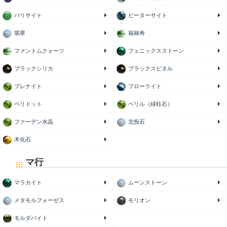
バリサイト
ピーターサイト
翡翠
福禄寿
ファントムクォーツ
フェニックスストーン
ブラックシリカ
ブラックスピネル
プレナイト
フローライト
ペリドット
ベリル（緑柱石）
ファーデン水晶
北投石
木化石
マ行
マラカイト
ムーンストーン
メタモルフォーゼス
モリオン
モルダバイト