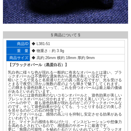
§ 商品について §
商品ID
◆ L381-51
重 量
◆ 物重さ：約 3.9g
商品サイズ
◆ 高約:26mm 横約:18mm 厚約:9mm
【ブラックオパール（黒蛋白石）】
乳白色に様々な色が現れる一般的に有名なオパールとは違い、ブラ
ックオパールは不透明な濃灰色から黒色が美しい宝石です。
暗いところで見ると名前通りただの真っ黒な石ですが、光を受ける
とまるで夜空に浮かぶ無数の星のような輝きで魅了してくれます。
この輝きを遊色効果といって、これを持つオパールは最上級の価値
があるといわれています。
オパールには遊色効果のないコモンオパールと、遊色効果が美しい
プレシャスオパールに分かれます。ただでさえ美しいプレシャスオ
パールの中で、最も遊色効果が現れるのがこのブラックオパールな
のです。そして遊色効果が少なくても、うっとりするほどの美しさ
を見せるのがこの石の特徴です。
ブラックオパールは、感情の高ぶりを抑制し安定させる効果がある
といわれています。
また、マイナスの感情を和らげたり、インスピレーションや想像力
を高めるとされているので、感情面のサポートに最適です。
更に「無限の可能性」を秘めた石だともいわれていて、ブラックオ