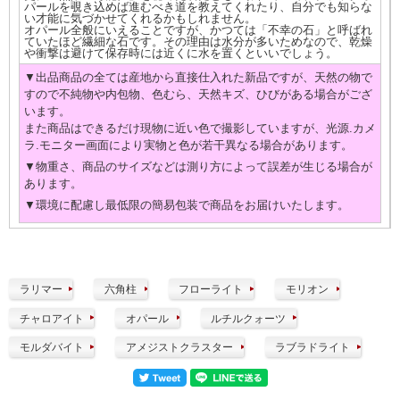
パールを覗き込めば進むべき道を教えてくれたり、自分でも知らな
い才能に気づかせてくれるかもしれません。
オパール全般にいえることですが、かつては「不幸の石」と呼ばれ
ていたほど繊細な石です。その理由は水分が多いためなので、乾燥
や衝撃は避けて保存時には近くに水を置くといいでしょう。
▼出品商品の全ては産地から直接仕入れた新品ですが、天然の物で
すので不純物や内包物、色むら、天然キズ、ひびがある場合がござ
います。
また商品はできるだけ現物に近い色で撮影していますが、光源.カメ
ラ.モニター画面により実物と色が若干異なる場合があります。
▼物重さ、商品のサイズなどは測り方によって誤差が生じる場合が
あります。
▼環境に配慮し最低限の簡易包装で商品をお届けいたします。
ラリマー
六角柱
フローライト
モリオン
チャロアイト
オパール
ルチルクォーツ
モルダバイト
アメジストクラスター
ラブラドライト