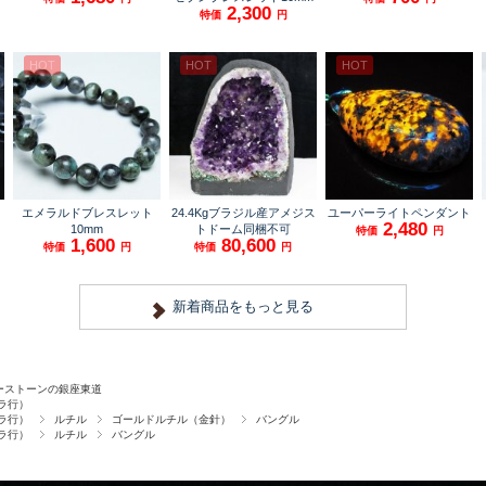
ーストーンの銀座東道
ラ行）
ラ行）
ルチル
ゴールドルチル（金針）
バングル
ラ行）
ルチル
バングル