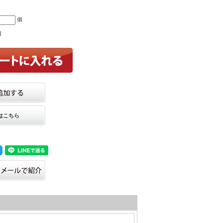
個
個
はこちら