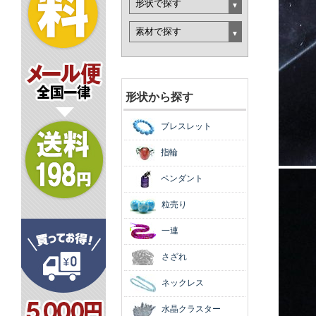
形状から探す
ブレスレット
指輪
ペンダント
粒売り
一連
さざれ
ネックレス
水晶クラスター