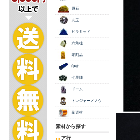
原石
丸玉
ピラミッド
六角柱
彫刻品
印材
七星陣
ドーム
トレジャーメノウ
副資材
素材から探す
ア行