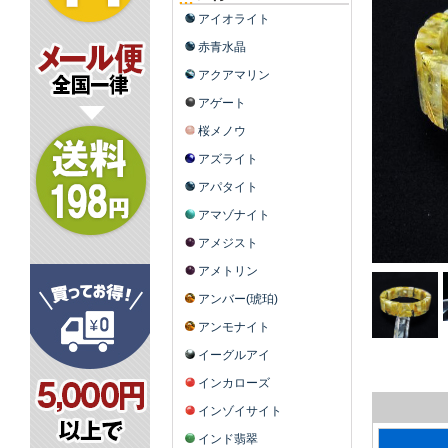
アイオライト
赤青水晶
アクアマリン
アゲート
桜メノウ
アズライト
アパタイト
アマゾナイト
アメジスト
アメトリン
アンバー(琥珀)
アンモナイト
イーグルアイ
インカローズ
インゾイサイト
インド翡翠