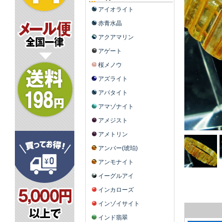
アイオライト
赤青水晶
アクアマリン
アゲート
桜メノウ
アズライト
アパタイト
アマゾナイト
アメジスト
アメトリン
アンバー(琥珀)
アンモナイト
イーグルアイ
インカローズ
インゾイサイト
インド翡翠