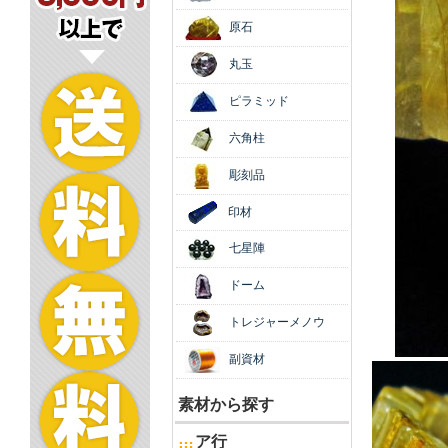
原石
丸玉
ピラミッド
六角柱
彫刻品
印材
七星陣
ドーム
トレジャーメノウ
副資材
素材から探す
ア行