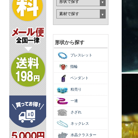
形状から探す
ブレスレット
指輪
ペンダント
粒売り
一連
さざれ
ネックレス
水晶クラスター