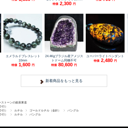
ーストーンの銀座東道
ラ行）
ラ行）
ルチル
ゴールドルチル（金針）
バングル
ラ行）
ルチル
バングル