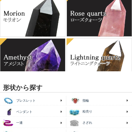
形状から探す
ブレスレット
指輪
粒売り
ペンダント
一連
さざれ