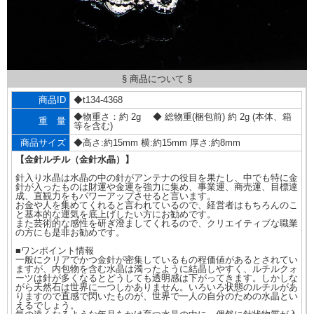
§ 商品について §
商品ID
◆t134-4368
◆物重さ：約 2g ◆ 総物重(梱包前) 約 2g (本体、箱
重 量
等を含む)
商品サイズ
◆高さ:約15mm 横:約15mm 厚さ:約8mm
【金針ルチル（金針水晶）】
針入り水晶は水晶の中の針がアンテナの役目を果たし、中でも特に金
針が入ったものは財運や金運を強力に集め、事業運、商売運、目標達
成、直観力をもパワーアップさせると言います。
お金や人を集めてくれると言われているので、経営者はもちろんのこ
と基本的な運気を底上げしたい方にお勧めです。
また芸術的な感性を研ぎ澄ましてくれるので、クリエイティブな職業
の方にも是非お勧めです。
■ワンポイント情報
一般にクリアでかつ金針が密集しているもの程価値があるとされてい
ますが、内包物を含む水晶は濁ったように結晶しやすく、ルチルクォ
ーツは針が多くなるとどうしても透明感は下がってきます。しかしな
がら天然石は世界に一つしかありません。いろいろ状態のルチルがあ
りますので直感で閃いたものが、世界で一人の自分のための水晶とい
えるでしょう。