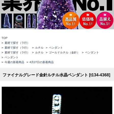
TOP
>
素材で探す（ラ行）
>
素材で探す（ラ行）
>
ルチル
>
ペンダント
>
素材で探す（ラ行）
>
ルチル
>
ゴールドルチル（金針）
>
ペンダント
>
ペンダント
>
今週の新着商品
>
4月27日の新着商品
ファイナルグレード金針ルチル水晶ペンダント [t134-4368]