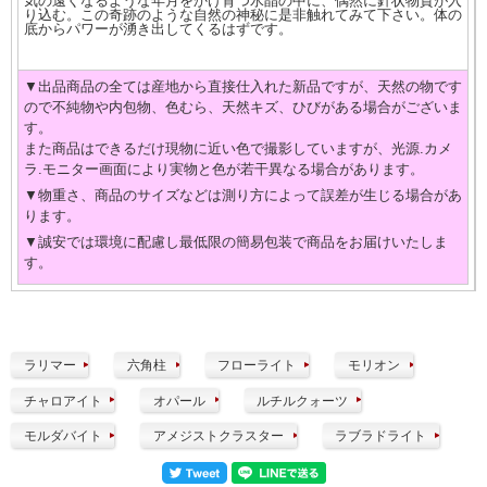
気の遠くなるような年月をかけ育つ水晶の中に、偶然に針状物質が入
り込む。この奇跡のような自然の神秘に是非触れてみて下さい。体の
底からパワーが湧き出してくるはずです。
▼出品商品の全ては産地から直接仕入れた新品ですが、天然の物です
ので不純物や内包物、色むら、天然キズ、ひびがある場合がございま
す。
また商品はできるだけ現物に近い色で撮影していますが、光源.カメ
ラ.モニター画面により実物と色が若干異なる場合があります。
▼物重さ、商品のサイズなどは測り方によって誤差が生じる場合があ
ります。
▼誠安では環境に配慮し最低限の簡易包装で商品をお届けいたしま
す。
ラリマー
六角柱
フローライト
モリオン
チャロアイト
オパール
ルチルクォーツ
モルダバイト
アメジストクラスター
ラブラドライト