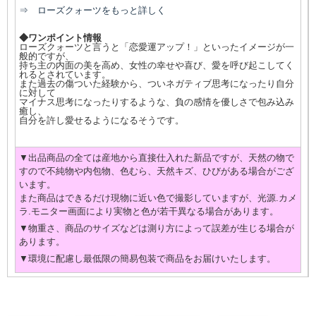
⇒ ローズクォーツをもっと詳しく
◆ワンポイント情報
ローズクォーツと言うと「恋愛運アップ！」といったイメージが一
般的ですが、
持ち主の内面の美を高め、女性の幸せや喜び、愛を呼び起こしてく
れるとされています。
また過去の傷ついた経験から、ついネガティブ思考になったり自分
に対して
マイナス思考になったりするような、負の感情を優しさで包み込み
癒し、
自分を許し愛せるようになるそうです。
▼出品商品の全ては産地から直接仕入れた新品ですが、天然の物で
すので不純物や内包物、色むら、天然キズ、ひびがある場合がござ
います。
また商品はできるだけ現物に近い色で撮影していますが、光源.カメ
ラ.モニター画面により実物と色が若干異なる場合があります。
▼物重さ、商品のサイズなどは測り方によって誤差が生じる場合が
あります。
▼環境に配慮し最低限の簡易包装で商品をお届けいたします。