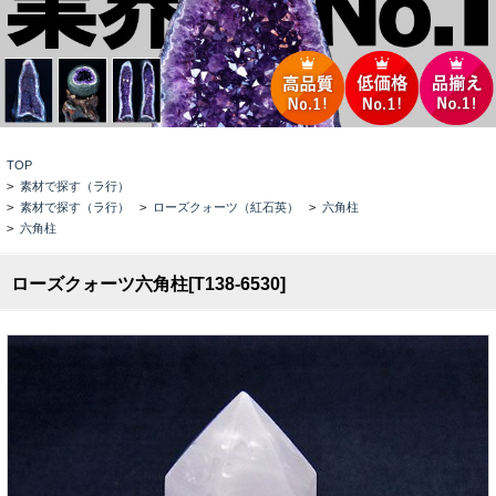
TOP
>
素材で探す（ラ行）
>
素材で探す（ラ行）
>
ローズクォーツ（紅石英）
>
六角柱
>
六角柱
ローズクォーツ六角柱[T138-6530]