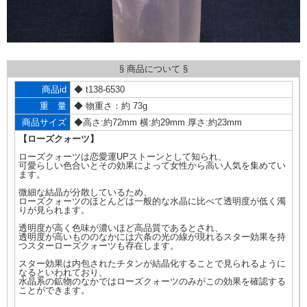
§ 商品について §
商品id
◆ t138-6530
重 量
◆ 物重さ：約 73g
商品サイズ
◆高さ:約72mm 横:約29mm 厚さ:約23mm
【ローズクォーツ】
ローズクォーツは恋愛運UPストーンとして知られ、
可愛らしい色合いとその効果によって女性から高い人気を集めてい
ます。
微細な結晶が分散しているため、
ローズクォーツのほとんどは一般的な水晶に比べて透明度が低く濁
りが見られます。
透明度が高く色味が濃いほど高品質であるとされ、
透明度が高いもののなかには六条の光の線が現れるスター効果を持
つスターローズクォーツも存在します。
スター効果は内包されたチタンが結晶化することで見られるように
なるといわれており、
水晶系の鉱物のなかではローズクォーツのみがこの効果を確認する
ことができます。