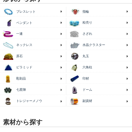
ブレスレット
指輪
粒売り
ペンダント
一連
さざれ
ネックレス
水晶クラスター
原石
丸玉
ピラミッド
六角柱
印材
彫刻品
七星陣
ドーム
トレジャーメノウ
副資材
素材から探す