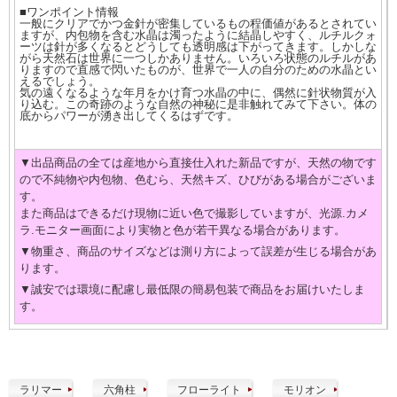
■ワンポイント情報
一般にクリアでかつ金針が密集しているもの程価値があるとされてい
ますが、内包物を含む水晶は濁ったように結晶しやすく、ルチルクォ
ーツは針が多くなるとどうしても透明感は下がってきます。しかしな
がら天然石は世界に一つしかありません。いろいろ状態のルチルがあ
りますので直感で閃いたものが、世界で一人の自分のための水晶とい
えるでしょう。
気の遠くなるような年月をかけ育つ水晶の中に、偶然に針状物質が入
り込む。この奇跡のような自然の神秘に是非触れてみて下さい。体の
底からパワーが湧き出してくるはずです。
▼出品商品の全ては産地から直接仕入れた新品ですが、天然の物です
ので不純物や内包物、色むら、天然キズ、ひびがある場合がございま
す。
また商品はできるだけ現物に近い色で撮影していますが、光源.カメ
ラ.モニター画面により実物と色が若干異なる場合があります。
▼物重さ、商品のサイズなどは測り方によって誤差が生じる場合があ
ります。
▼誠安では環境に配慮し最低限の簡易包装で商品をお届けいたしま
す。
ラリマー
六角柱
フローライト
モリオン