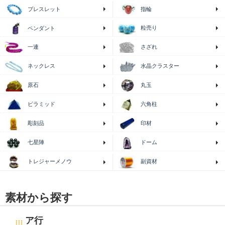
ブレスレット
指輪
粒売り
ペンダント
一連
さざれ
ネックレス
水晶クラスター
原石
丸玉
ピラミッド
六角柱
印材
彫刻品
七星陣
ドーム
トレジャーメノウ
副資材
素材から探す
ア行