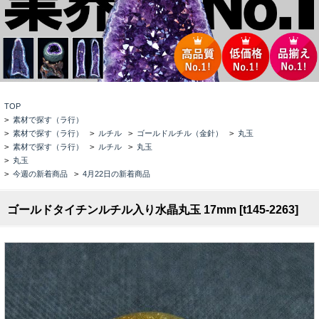
TOP
>
素材で探す（ラ行）
>
素材で探す（ラ行）
>
ルチル
>
ゴールドルチル（金針）
>
丸玉
>
素材で探す（ラ行）
>
ルチル
>
丸玉
>
丸玉
>
今週の新着商品
>
4月22日の新着商品
ゴールドタイチンルチル入り水晶丸玉 17mm [t145-2263]