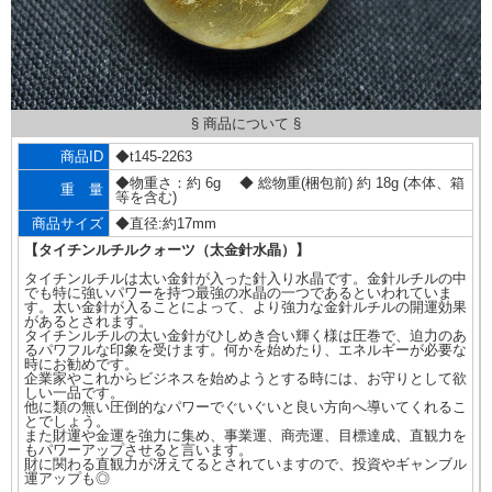
§ 商品について §
商品ID
◆t145-2263
◆物重さ：約 6g ◆ 総物重(梱包前) 約 18g (本体、箱
重 量
等を含む)
商品サイズ
◆直径:約17mm
【タイチンルチルクォーツ（太金針水晶）】
タイチンルチルは太い金針が入った針入り水晶です。金針ルチルの中
でも特に強いパワーを持つ最強の水晶の一つであるといわれていま
す。太い金針が入ることによって、より強力な金針ルチルの開運効果
があるとされます。
タイチンルチルの太い金針がひしめき合い輝く様は圧巻で、迫力のあ
るパワフルな印象を受けます。何かを始めたり、エネルギーが必要な
時にお勧めです。
企業家やこれからビジネスを始めようとする時には、お守りとして欲
しい一品です。
他に類の無い圧倒的なパワーでぐいぐいと良い方向へ導いてくれるこ
とでしょう。
また財運や金運を強力に集め、事業運、商売運、目標達成、直観力を
もパワーアップさせると言います。
財に関わる直観力が冴えてるとされていますので、投資やギャンブル
運アップも◎