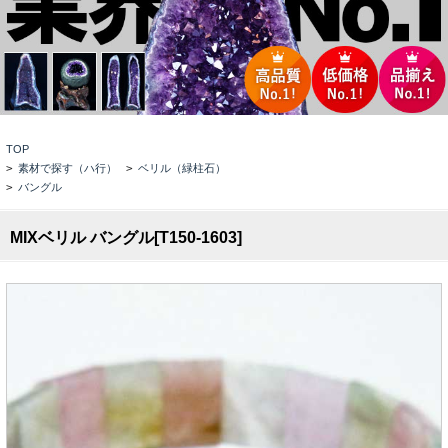
TOP
>
素材で探す（ハ行）
>
ベリル（緑柱石）
>
バングル
MIXベリル バングル[T150-1603]