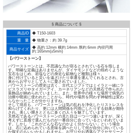
§ 商品について §
商品ID
◆ T150-1603
重 量
◆ 物重さ：約 39.7g
◆ 高約:12mm 横約:14mm 厚約:6mm 内径円周
商品サイズ
約:165mm(±5mm)
【パワーストーン】
パワーストーンとは、不思議な力が宿るとされている石を指しま
す。明確な定義はありませんが、ダイヤモンドなどの煌めくような
宝石をはじめ、岩塩などの身近な鉱物など種類は様々。
身に付けていると災いを遠ざけたり幸運を運んでくれるとされ、古
来からお守りとして人々に愛されていました。
パワーストーンの歴史は古く、古代エジプトではミイラと一緒にラ
ピスラズリやタイガーアイ、カーネリアンなどの天然石で作られた
装飾品が納められていました。また、世界中の様々な場所で病気の
治療や呪術に使われたことから、時代や場所を問わず神秘性は変わ
らなかったことが分かりますね。
そして現在も、パワーストーンは気の乱れを浄化したりストレスを
和らげてくれたり、更には人間関係を円滑にしたりする効果が期待
され、美しい輝きとともに多くの人々を魅了しています。
天然石であるパワーストーンの見た目は一つ一つ違いますが、深く
考えずに直感で選んだものが一番自分に合っているといわれていま
す。しかし「これがどんな石なのかよく分からない」という場合
は、石に込められている意味を調べたりして何が自分に向いている
か探すのもいいかもしれません。お守りやお洒落なアクセサリーと