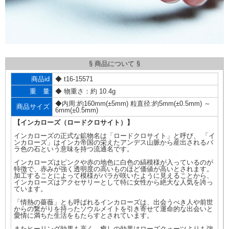
§ 商品について §
商品id
◆ t16-15571
重 量
◆ 物重さ：約 10.4g
◆内周:約160mm(±5mm) 粒直径:約5mm(±0.5mm) ～
商品サイズ
6mm(±0.5mm)
【インカローズ（ロードクロサイト）】
インカローズの正式な鉱物名は「ロードクロサイト」と呼び、 「イ
ンカローズ」はインカ帝国の栄えたアンデス山脈から産出されるバ
ラ色の石という意味を持つ流通名です。
インカローズはピンクや赤の地色に白色の縞模様が入っているのが
特徴で、赤みが強く透明度の高いものほど価値が高いとされます。
加工することによって模様がバラが咲いたように見えることから、
インカローズはアクセサリーとして特に女性から絶大な人気を誇っ
ています。
「情熱の薔薇」とも呼ばれるインカローズは、出会うべき人や前世
からの繋がりを持ったソウルメイトを引き寄せて運命的な出会いと
愛情に満ちた生活をもたらすとされています。
またヒーリング効果も高く、癒しの効果はローズクォーツよりも強