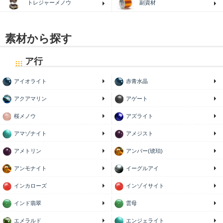
トレジャーメノウ
副資材
素材から探す
ア行
アイオライト
赤青水晶
アクアマリン
アゲート
桜メノウ
アズライト
アマゾナイト
アメジスト
アメトリン
アンバー(琥珀)
アンモナイト
イーグルアイ
インカローズ
インゾイサイト
インド翡翠
雲母
エメラルド
エンジェライト