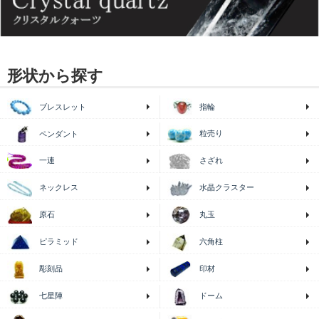
形状から探す
ブレスレット
指輪
粒売り
ペンダント
一連
さざれ
ネックレス
水晶クラスター
原石
丸玉
ピラミッド
六角柱
印材
彫刻品
七星陣
ドーム