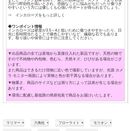
力かつ即効性が高いとされ、些細なことに悩みがちだったり傷つき
やすいという方には優しくも心強いサポートが得られるでしょう。
⇒ インカローズをもっと詳しく
◆ワンポイント情報
インカローズは硬度が3.5～4と低いために傷つきやすかったり、日
光に長時間当たることで褪色しやすいなど、繊細な石でもありま
す。取り扱いや保管には十分に注意してください。
▼出品商品の全ては産地から直接仕入れた新品ですが、天然の物で
すので不純物や内包物、色むら、天然キズ、ひびがある場合がござ
います。
また商品はできるだけ現物に近い色で撮影していますが、光源.カメ
ラ.モニター画面により実物と色が若干異なる場合があります。
▼物重さ、商品のサイズなどは測り方によって誤差が生じる場合が
あります。
▼環境に配慮し最低限の簡易包装で商品をお届けいたします。
ラリマー
六角柱
フローライト
モリオン