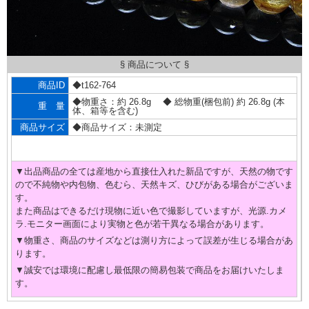
§ 商品について §
商品ID
◆t162-764
◆物重さ：約 26.8g ◆ 総物重(梱包前) 約 26.8g (本
重 量
体、箱等を含む)
商品サイズ
◆商品サイズ：未測定
▼出品商品の全ては産地から直接仕入れた新品ですが、天然の物です
ので不純物や内包物、色むら、天然キズ、ひびがある場合がございま
す。
また商品はできるだけ現物に近い色で撮影していますが、光源.カメ
ラ.モニター画面により実物と色が若干異なる場合があります。
▼物重さ、商品のサイズなどは測り方によって誤差が生じる場合があ
ります。
▼誠安では環境に配慮し最低限の簡易包装で商品をお届けいたしま
す。