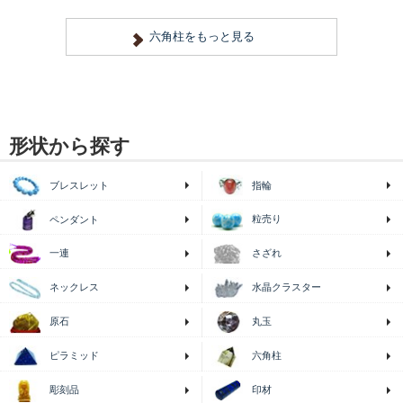
形状から探す
ブレスレット
指輪
粒売り
ペンダント
一連
さざれ
ネックレス
水晶クラスター
原石
丸玉
ピラミッド
六角柱
印材
彫刻品