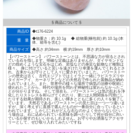
§ 商品について §
商品ID
◆t176-6224
◆物重さ：約 10.1g ◆ 総物重(梱包前) 約 10.1g (本
重 量
体、箱等を含む)
商品サイズ
◆高さ:約34mm 横:約19mm 厚さ:約10mm
【パワーストーン】 パワーストーンとは、不思議な力が宿るとされ
ている石を指します。明確な定義はありませんが、ダイヤモンドな
どの煌めくような宝石をはじめ、岩塩などの身近な鉱物など種類は
様々。 身に付けていると災いを遠ざけたり幸運を運んでくれるとさ
れ、古来からお守りとして人々に愛されていました。 パワーストー
ンの歴史は古く、古代エジプトではミイラと一緒にラピスラズリや
タイガーアイ、カーネリアンなどの天然石で作られた装飾品が納め
られていました。また、世界中の様々な場所で病気の治療や呪術に
使われたことから、時代や場所を問わず神秘性は変わらなかったこ
とが分かりますね。 そして現在も、パワーストーンは気の乱れを浄
化したりストレスを和らげてくれたり、更には人間関係を円滑にし
たりする効果が期待され、美しい輝きとともに多くの人々を魅了し
ています。 天然石であるパワーストーンの見た目は一つ一つ違いま
すが、深く考えずに直感で選んだものが一番自分に合っているとい
われています。しかし[これがどんな石なのかよく分からない]とい
う場合は、石に込められている意味を調べたりして何が自分に向い
ているか探すのもいいかもしれません。お守りやお洒落なアクセサ
リーとして、ぜひ取り入れてみたいですね