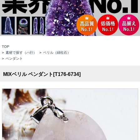
TOP
>
素材で探す（ハ行）
>
ベリル（緑柱石）
>
ペンダント
MIXベリル ペンダント[T176-6734]