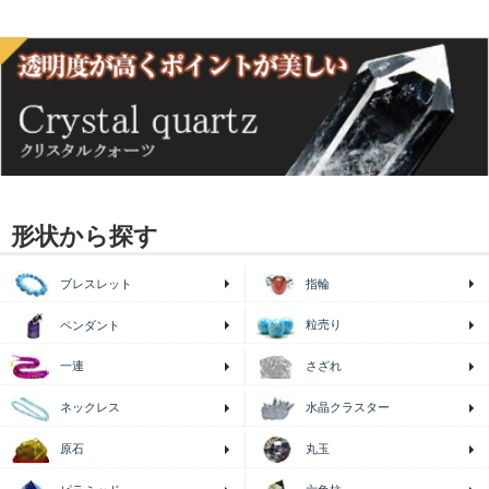
形状から探す
ブレスレット
指輪
粒売り
ペンダント
一連
さざれ
ネックレス
水晶クラスター
原石
丸玉