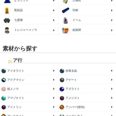
ピラミッド
六角柱
印材
彫刻品
七星陣
ドーム
トレジャーメノウ
副資材
素材から探す
ア行
アイオライト
赤青水晶
アクアマリン
アゲート
桜メノウ
アズライト
アマゾナイト
アメジスト
アメトリン
アンバー(琥珀)