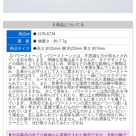
§ 商品について §
商品id
◆ t176-6734
重 量
◆ 物重さ：約 7.7g
商品サイズ
◆高さ:約31mm 横:約22mm 厚さ:約7mm
【パワーストーン】 パワーストーンとは、不思議な力が宿るとされ
ている石を指します。明確な定義はありませんが、ダイヤモンドな
どの煌めくような宝石をはじめ、岩塩などの身近な鉱物など種類は
様々。 身に付けていると災いを遠ざけたり幸運を運んでくれるとさ
れ、古来からお守りとして人々に愛されていました。 パワーストー
ンの歴史は古く、古代エジプトではミイラと一緒にラピスラズリや
タイガーアイ、カーネリアンなどの天然石で作られた装飾品が納め
られていました。また、世界中の様々な場所で病気の治療や呪術に
使われたことから、時代や場所を問わず神秘性は変わらなかったこ
とが分かりますね。 そして現在も、パワーストーンは気の乱れを浄
化したりストレスを和らげてくれたり、更には人間関係を円滑にし
たりする効果が期待され、美しい輝きとともに多くの人々を魅了し
ています。 天然石であるパワーストーンの見た目は一つ一つ違いま
すが、深く考えずに直感で選んだものが一番自分に合っているとい
われています。しかし[これがどんな石なのかよく分からない]とい
う場合は、石に込められている意味を調べたりして何が自分に向い
ているか探すのもいいかもしれません。お守りやお洒落なアクセサ
リーとして、ぜひ取り入れてみたいですね
▼出品商品の全ては産地から直接仕入れた新品ですが、天然の物で