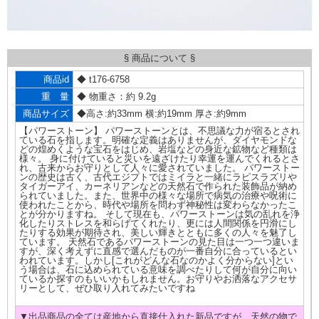
§ 商品について §
商品id
◆ t176-6758
重 量
◆ 物重さ：約 9.2g
商品サイズ
◆高さ:約33mm 横:約19mm 厚さ:約9mm
【パワーストーン】 パワーストーンとは、不思議な力が宿るとされ
ている石を指します。明確な定義はありませんが、ダイヤモンドな
どの煌めくような宝石をはじめ、岩塩などの身近な鉱物など種類は
様々。 身に付けていると災いを遠ざけたり幸運を運んでくれるとさ
れ、古来からお守りとして人々に愛されていました。 パワーストー
ンの歴史は古く、古代エジプトではミイラと一緒にラピスラズリや
タイガーアイ、カーネリアンなどの天然石で作られた装飾品が納め
られていました。また、世界中の様々な場所で病気の治療や呪術に
使われたことから、時代や場所を問わず神秘性は変わらなかったこ
とが分かりますね。 そして現在も、パワーストーンは気の乱れを浄
化したりストレスを和らげてくれたり、更には人間関係を円滑にし
たりする効果が期待され、美しい輝きとともに多くの人々を魅了し
ています。 天然石であるパワーストーンの見た目は一つ一つ違いま
すが、深く考えずに直感で選んだものが一番自分に合っているとい
われています。しかし[これがどんな石なのかよく分からない]とい
う場合は、石に込められている意味を調べたりして何が自分に向い
ているか探すのもいいかもしれません。お守りやお洒落なアクセサ
リーとして、ぜひ取り入れてみたいですね
▼出品商品の全ては産地から直接仕入れた新品ですが、天然の物で