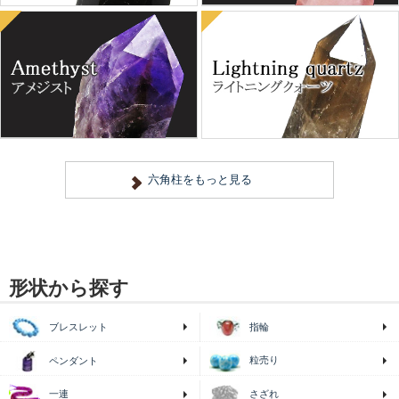
形状から探す
ブレスレット
指輪
粒売り
ペンダント
一連
さざれ