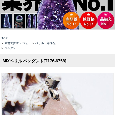
TOP
>
素材で探す（ハ行）
>
ベリル（緑柱石）
>
ペンダント
MIXベリル ペンダント[T176-6758]