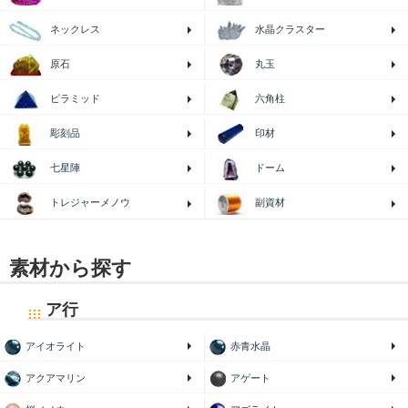
ネックレス
水晶クラスター
原石
丸玉
ピラミッド
六角柱
印材
彫刻品
七星陣
ドーム
トレジャーメノウ
副資材
素材から探す
ア行
アイオライト
赤青水晶
アクアマリン
アゲート