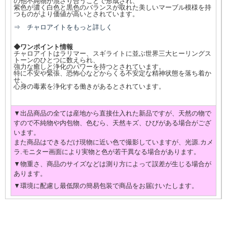
の他不純物が混ざり合うことで形成され、
紫色が濃く白色と黒色のバランスが取れた美しいマーブル模様を持
つものがより価値が高いとされています。
⇒ チャロアイトをもっと詳しく
◆ワンポイント情報
チャロアイトはラリマー、スギライトに並ぶ世界三大ヒーリングス
トーンのひとつに数えられ、
強力な癒しと浄化のパワーを持つとされています。
特に不安や緊張、恐怖心などからくる不安定な精神状態を落ち着か
せ、
心身の毒素を浄化する働きがあるとされています。
▼出品商品の全ては産地から直接仕入れた新品ですが、天然の物で
すので不純物や内包物、色むら、天然キズ、ひびがある場合がござ
います。
また商品はできるだけ現物に近い色で撮影していますが、光源.カメ
ラ.モニター画面により実物と色が若干異なる場合があります。
▼物重さ、商品のサイズなどは測り方によって誤差が生じる場合が
あります。
▼環境に配慮し最低限の簡易包装で商品をお届けいたします。