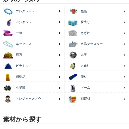
ブレスレット
指輪
粒売り
ペンダント
一連
さざれ
ネックレス
水晶クラスター
原石
丸玉
ピラミッド
六角柱
印材
彫刻品
七星陣
ドーム
トレジャーメノウ
副資材
素材から探す