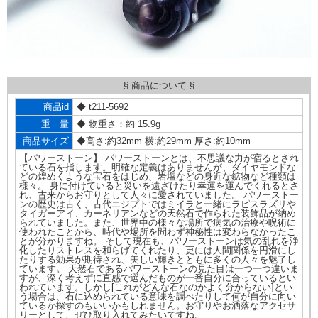
§ 商品について §
商品id
◆ t211-5692
重 量
◆ 物重さ：約 15.9g
商品サイズ
◆高さ:約32mm 横:約29mm 厚さ:約10mm
【パワーストーン】 パワーストーンとは、不思議な力が宿るとされ
ている石を指します。明確な定義はありませんが、ダイヤモンドな
どの煌めくような宝石をはじめ、岩塩などの身近な鉱物など種類は
様々。 身に付けていると災いを遠ざけたり幸運を運んでくれるとさ
れ、古来からお守りとして人々に愛されていました。 パワーストー
ンの歴史は古く、古代エジプトではミイラと一緒にラピスラズリや
タイガーアイ、カーネリアンなどの天然石で作られた装飾品が納め
られていました。また、世界中の様々な場所で病気の治療や呪術に
使われたことから、時代や場所を問わず神秘性は変わらなかったこ
とが分かりますね。 そして現在も、パワーストーンは気の乱れを浄
化したりストレスを和らげてくれたり、更には人間関係を円滑にし
たりする効果が期待され、美しい輝きとともに多くの人々を魅了し
ています。 天然石であるパワーストーンの見た目は一つ一つ違いま
すが、深く考えずに直感で選んだものが一番自分に合っているとい
われています。しかし[これがどんな石なのかよく分からない]とい
う場合は、石に込められている意味を調べたりして何が自分に向い
ているか探すのもいいかもしれません。お守りやお洒落なアクセサ
リーとして、ぜひ取り入れてみたいですね。