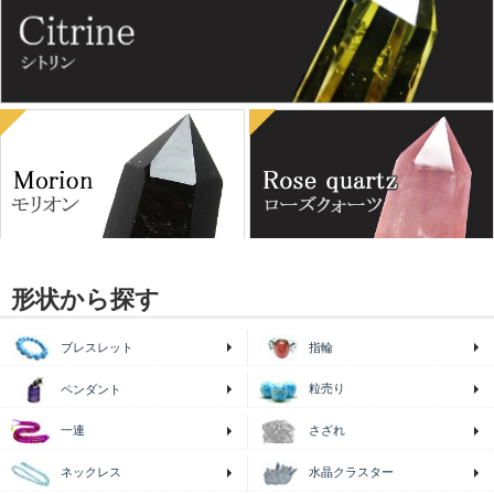
形状から探す
ブレスレット
指輪
粒売り
ペンダント
一連
さざれ
ネックレス
水晶クラスター