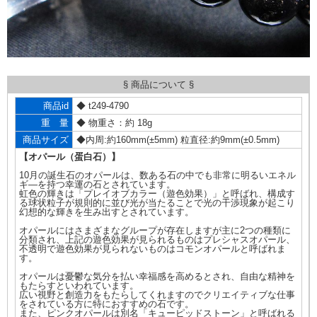
§ 商品について §
商品id
◆ t249-4790
重 量
◆ 物重さ：約 18g
商品サイズ
◆内周:約160mm(±5mm) 粒直径:約9mm(±0.5mm)
【オパール（蛋白石）】
10月の誕生石のオパールは、数ある石の中でも非常に明るいエネル
ギ―を持つ幸運の石とされています。
虹色の輝きは「プレイオブカラー（遊色効果）」と呼ばれ、構成す
る球状粒子が規則的に並び光が当たることで光の干渉現象が起こり
幻想的な輝きを生み出すとされています。
オパールにはさまざまなグループが存在しますが主に2つの種類に
分類され、上記の遊色効果が見られるものはプレシャスオパール、
不透明で遊色効果が見られないものはコモンオパールと呼ばれま
す。
オパールは憂鬱な気分を払い幸福感を高めるとされ、自由な精神を
もたらすといわれています。
広い視野と創造力をもたらしてくれますのでクリエイティブな仕事
をされている方に特におすすめの石です。
また、ピンクオパールは別名「キューピッドストーン」と呼ばれる