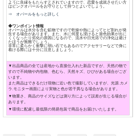
ように良縁をもたらすとされていますので、恋愛を成就させたい方
はピンクオパールをお守りとして持つとよいでしょう。
⇒ オパールをもっと詳しく
◆ワンポイント情報
オパールは水分を含む鉱物ですので乾燥や熱によってヒビ割れが発
生する場合があります。また、水に何度も浸けると遊色効果が出に
くくなったり劣化の原因になるので、流水や日光浴での浄化は避け
たほうが無難でしょう。
非常に柔らかく衝撃に弱い石でもあるのでアクセサリーなどで身に
着ける際には十分に注意しましょう。
▼出品商品の全ては産地から直接仕入れた新品ですが、天然の物で
すので不純物や内包物、色むら、天然キズ、ひびがある場合がござ
います。
また商品はできるだけ現物に近い色で撮影していますが、光源.カメ
ラ.モニター画面により実物と色が若干異なる場合があります。
▼物重さ、商品のサイズなどは測り方によって誤差が生じる場合が
あります。
▼環境に配慮し最低限の簡易包装で商品をお届けいたします。