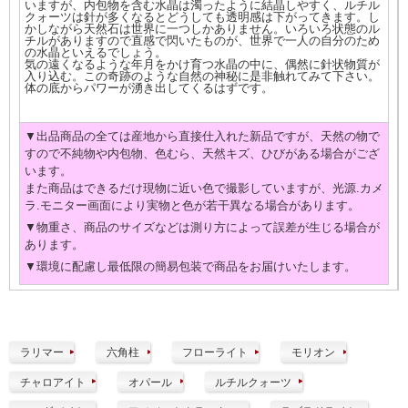
いますが、内包物を含む水晶は濁ったように結晶しやすく、ルチル
クォーツは針が多くなるとどうしても透明感は下がってきます。し
かしながら天然石は世界に一つしかありません。いろいろ状態のル
チルがありますので直感で閃いたものが、世界で一人の自分のため
の水晶といえるでしょう。
気の遠くなるような年月をかけ育つ水晶の中に、偶然に針状物質が
入り込む。この奇跡のような自然の神秘に是非触れてみて下さい。
体の底からパワーが湧き出してくるはずです。
▼出品商品の全ては産地から直接仕入れた新品ですが、天然の物で
すので不純物や内包物、色むら、天然キズ、ひびがある場合がござ
います。
また商品はできるだけ現物に近い色で撮影していますが、光源.カメ
ラ.モニター画面により実物と色が若干異なる場合があります。
▼物重さ、商品のサイズなどは測り方によって誤差が生じる場合が
あります。
▼環境に配慮し最低限の簡易包装で商品をお届けいたします。
ラリマー
六角柱
フローライト
モリオン
チャロアイト
オパール
ルチルクォーツ