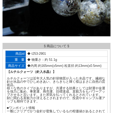
§ 商品について §
商品id
◆ t253-2901
重 量
◆ 物重さ：約 51.1g
商品サイズ
◆内周:約165mm(±5mm) 粒直径:約13mm(±0.5mm)
【ルチルクォーツ（針入水晶）】
ルチルクォーツは近年大人気の針状物質が入った水晶です。繊細な
針が水晶の中でひしめきあい、きらきらと輝く様はまさに自然の芸
術品。
様々な色のタイプがありますが、共通する効果としては財運や金運
を強力に集め、事業運、商売運、目標達成、直観力をもパワーアッ
プさせると言います。また邪気を払ってくれるとされています。
財に関わる直観力が冴えるとされますので、投資やギャンブル運ア
ップも期待できます。
■ワンポイント情報
一般にクリアでかつ金針が密集しているもの程価値があるとされて