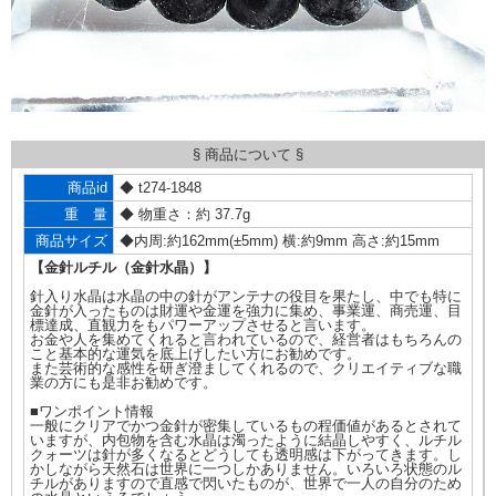
§ 商品について §
商品id
◆ t274-1848
重 量
◆ 物重さ：約 37.7g
商品サイズ
◆内周:約162mm(±5mm) 横:約9mm 高さ:約15mm
【金針ルチル（金針水晶）】
針入り水晶は水晶の中の針がアンテナの役目を果たし、中でも特に
金針が入ったものは財運や金運を強力に集め、事業運、商売運、目
標達成、直観力をもパワーアップさせると言います。
お金や人を集めてくれると言われているので、経営者はもちろんの
こと基本的な運気を底上げしたい方にお勧めです。
また芸術的な感性を研ぎ澄ましてくれるので、クリエイティブな職
業の方にも是非お勧めです。
■ワンポイント情報
一般にクリアでかつ金針が密集しているもの程価値があるとされて
いますが、内包物を含む水晶は濁ったように結晶しやすく、ルチル
クォーツは針が多くなるとどうしても透明感は下がってきます。し
かしながら天然石は世界に一つしかありません。いろいろ状態のル
チルがありますので直感で閃いたものが、世界で一人の自分のため