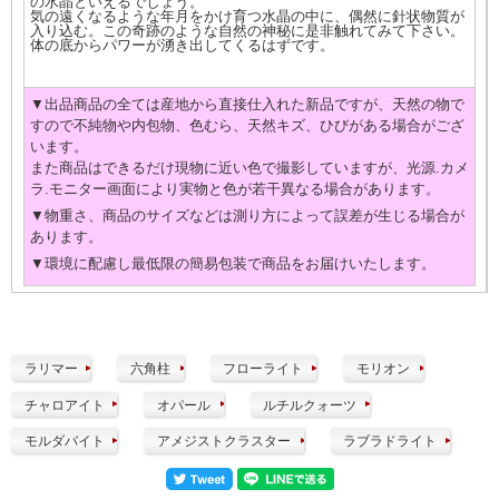
の水晶といえるでしょう。
気の遠くなるような年月をかけ育つ水晶の中に、偶然に針状物質が
入り込む。この奇跡のような自然の神秘に是非触れてみて下さい。
体の底からパワーが湧き出してくるはずです。
▼出品商品の全ては産地から直接仕入れた新品ですが、天然の物で
すので不純物や内包物、色むら、天然キズ、ひびがある場合がござ
います。
また商品はできるだけ現物に近い色で撮影していますが、光源.カメ
ラ.モニター画面により実物と色が若干異なる場合があります。
▼物重さ、商品のサイズなどは測り方によって誤差が生じる場合が
あります。
▼環境に配慮し最低限の簡易包装で商品をお届けいたします。
ラリマー
六角柱
フローライト
モリオン
チャロアイト
オパール
ルチルクォーツ
モルダバイト
アメジストクラスター
ラブラドライト