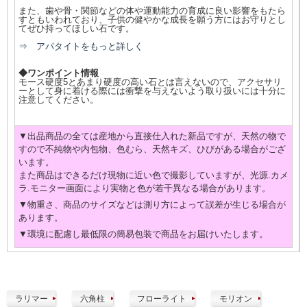
また、歯や骨・関節などの体や運動能力の育成に良い影響をもたら
すともいわれており、子供の健やかな成長を願う方にはお守りとし
てぜひ持ってほしい石です。
⇒ アパタイトをもっと詳しく
◆ワンポイント情報
モース硬度5とあまり硬度の高い石とは言えないので、アクセサリ
ーとして身に着ける際には衝撃を与えないよう取り扱いには十分に
注意してください。
▼出品商品の全ては産地から直接仕入れた新品ですが、天然の物で
すので不純物や内包物、色むら、天然キズ、ひびがある場合がござ
います。
また商品はできるだけ現物に近い色で撮影していますが、光源.カメ
ラ.モニター画面により実物と色が若干異なる場合があります。
▼物重さ、商品のサイズなどは測り方によって誤差が生じる場合が
あります。
▼環境に配慮し最低限の簡易包装で商品をお届けいたします。
ラリマー
六角柱
フローライト
モリオン