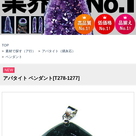
TOP
>
素材で探す（ア行）
>
アパタイト（燐灰石）
>
ペンダント
NEW
アパタイト ペンダント[T278-1277]