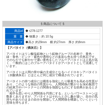
§ 商品について §
商品id
◆ t278-1277
重 量
◆ 物重さ：約 10.5g
商品サイズ
◆高さ:約29mm 横:約27mm 厚さ:約8mm
【アパタイト（憐灰石）】
アパタイトはリン酸塩鉱物という鉱物グループの名称で、黄色・
緑・青色・ピンク・紫色や透明などの多彩な色を持つ天然石です。
そのなかでも鮮やかで濃い青色をしたブルーアパタイトは人気が高
く、一般的にはこのブルーアパタイトがアパタイトとして流通して
います。
アパタイトは人間の骨や歯の主成分となるハイドロキシアパタイト
（水酸燐灰石）とほとんど同じ成分で構成されています。
アパタイトの持つ成分には構造を強化したり吸着力を高める性質が
あり、このような独自の性質から、人間関係の繋がりを深め集団で
の結束力やパートナーとの関係を強固なものにする効果があるとさ
れています。
「相手を思いやり人間関係を円滑にする」というパワーストーンは
数多くありますが、アパタイトはそれらと少し趣が違い、自分の気
持ちやありのままの自分を開放して人間関係を構築していくという
意味を持ちます。