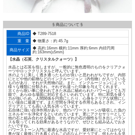
§ 商品について §
商品ID
◆ T289-7518
重 量
◆ 物重さ：約 45.7g
◆ 高約:16mm 横約:11mm 厚約:6mm 内径円周
商品サイズ
約:163mm(±5mm)
【水晶（石英、クリスタルクォーツ）】
水晶とは石英を指しますが、一般的に無色透明のものをクリアクォ
ーツやロッククリスタルと呼んでいます。
水のように美しく透き通ったものが良いと思われがちですが、内部
にヒビや他の鉱物などのインクルージョン（内包物）が入っている
ものがあり、それが天然物の証。また、インクルージョンによって
様々な種類に分類され、それぞれ違った印象を与えてくれます。
古くから呪い事に使われてきた水晶に秘められたパワーはとても万
能で、あらゆる場面に対応するといわれています。特に邪気を祓う
力が強いため、人間関係を円滑にしたり、心身をクリアな状態にし
たい場合に最適です。また空間を浄化する作用もあるとされ、イン
テリアとしても高い人気を誇っています。
石自体に強い自浄作用があり、他のパワーストーンが吸収した負の
エネルギーを浄化するといわれています。更にアクセサリーとして
他の石と組み合わせる場合、それぞれの石の個性を引き出しバラン
スを取ってくれる効果があるそうなので、ぜひとも組み込んでおき
たいですね。
パワーストーン入門に最適な水晶ですが、愛好家にとってはかなり
奥が深く最後に行き着くのもこの石なんだそうです。何もかもを見