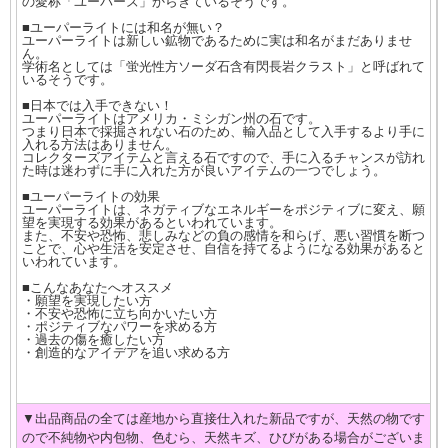
の愛称「ユーパーズ」からきているそうです。
■ユーパーライトには和名が無い？
ユーパーライトは新しい鉱物であるために実は和名がまだありませ
ん。
学術名としては「蛍光性方ソーダ石含有閃長岩クラスト」と呼ばれて
いるそうです。
■日本では入手できない！
ユーパーライトはアメリカ・ミシガン州の石です。
つまり日本で採掘されない石のため、輸入品として入手するより手に
入れる方法はありません。
コレクターズアイテムと言える石ですので、手に入るチャンスが訪れ
た時は迷わずに手に入れた方が良いアイテムの一つでしょう。
■ユーパーライトの効果
ユーパーライトは、ネガティブなエネルギーをポジティブに変え、願
望を実現する効果があるといわれています。
また、不安や恐怖、悲しみなどの負の感情を和らげ、悪い習慣を断つ
ことで、心や生活を安定させ、自信を持てるようになる効果があると
いわれています。
■こんなあなたへオススメ
・願望を実現したい方
・不安や恐怖に立ち向かいたい方
・ポジティブなパワーを求める方
・過去の傷を癒したい方
・創造的なアイデアを追い求める方
▼出品商品の全ては産地から直接仕入れた新品ですが、天然の物です
ので不純物や内包物、色むら、天然キズ、ひびがある場合がございま