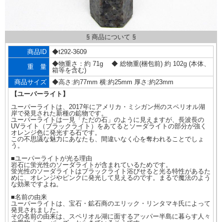
§ 商品について §
商品ID
◆t292-3609
◆物重さ：約 71g ◆ 総物重(梱包前) 約 102g (本体、
重 量
箱等を含む)
商品サイズ
◆高さ:約77mm 横:約25mm 厚さ:約23mm
【ユーパーライト】
ユーパーライトは、2017年にアメリカ・ミシガン州のスペリオル湖
岸で発見された新種の鉱物です。
ユーパーライトは一見「ただの石」のように見えますが、長波長の
UVライト（ブラックライト）をあてるとソーダライトの部分が強く
オレンジ色に発光する石です。
この不思議な魅力にあなたも、間違いなく心を奪われることでしょ
う。
■ユーパーライトが光る理由
岩石に蛍光性のソーダライトが含まれているためです。
蛍光性のソーダライトはブラックライト浴びせると光る特性があるた
めに、オレンジやピンクに発光して見えるのです。まるで魔法のよう
な効果ですよね。
■名前の由来
ユーパーライトは、宝石・鉱石商のエリック・リンタマキ氏によって
発見されました。
その名前の由来は、スペリオル湖に面するアッパー半島に暮らす人々