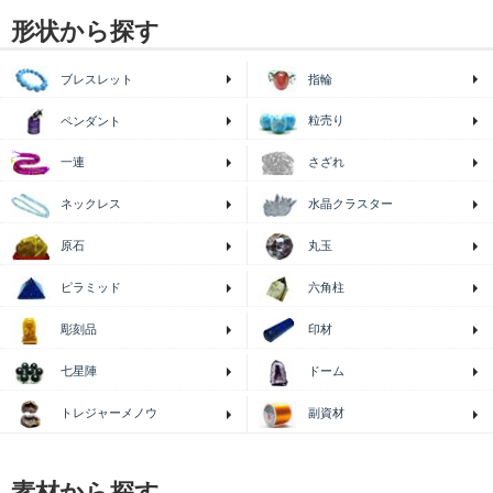
形状から探す
ブレスレット
指輪
粒売り
ペンダント
一連
さざれ
ネックレス
水晶クラスター
原石
丸玉
ピラミッド
六角柱
印材
彫刻品
七星陣
ドーム
トレジャーメノウ
副資材
素材から探す