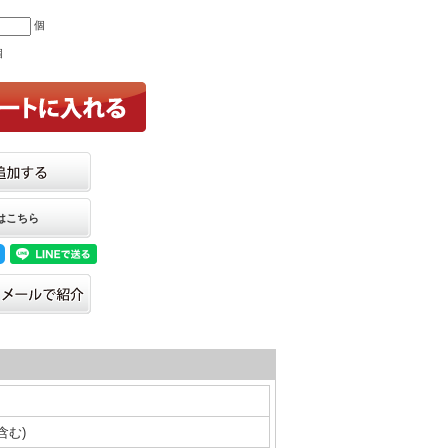
個
個
はこちら
含む)