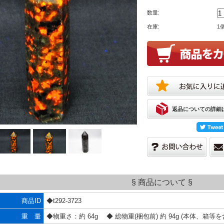
数量:
在庫:
1
返品についての詳細
§ 商品について §
商品ID
◆t292-3723
重 量
◆物重さ：約 64g ◆ 総物重(梱包前) 約 94g (本体、箱等を