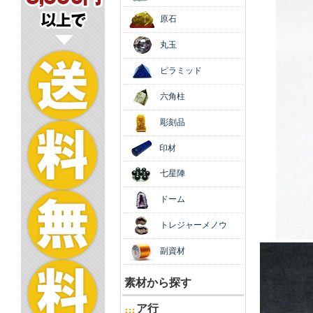
原石
丸玉
ピラミッド
六角柱
彫刻品
印材
七星陣
ドーム
トレジャーメノウ
副資材
素材から探す
ア行