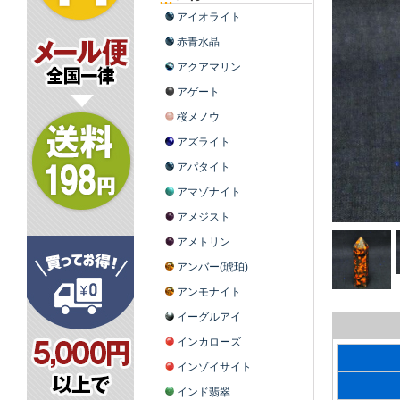
アイオライト
赤青水晶
アクアマリン
アゲート
桜メノウ
アズライト
アパタイト
アマゾナイト
アメジスト
アメトリン
アンバー(琥珀)
アンモナイト
イーグルアイ
インカローズ
インゾイサイト
インド翡翠