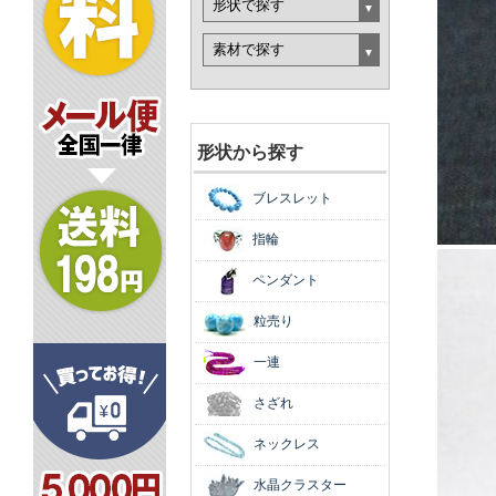
形状から探す
ブレスレット
指輪
ペンダント
粒売り
一連
さざれ
ネックレス
水晶クラスター