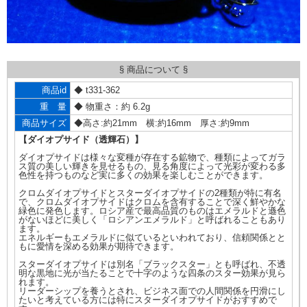
§ 商品について §
商品id
◆ t331-362
重 量
◆ 物重さ：約 6.2g
商品サイズ
◆高さ:約21mm 横:約16mm 厚さ:約9mm
【ダイオプサイド（透輝石）】
ダイオプサイドは様々な変種が存在する鉱物で、種類によってガラ
ス質の美しい輝きを見せるもの、見る角度によって光彩が変わる多
色性を持つものなど実に多くの効果を楽しむことができます。
クロムダイオプサイドとスターダイオプサイドの2種類が特に有名
で、クロムダイオプサイドはクロムを含有することで深く鮮やかな
緑色に発色します。ロシア産で最高品質のものはエメラルドと遜色
がないほどに美しく「ロシアンエメラルド」と呼ばれることもあり
ます。
エネルギーもエメラルドに似ているといわれており、信頼関係とと
もに愛情を深める効果が期待できます。
スターダイオプサイドは別名「ブラックスター」とも呼ばれ、不透
明な黒地に光が当たることで十字のような四条のスター効果が見ら
れます。
リーダーシップを養うとされ、ビジネス面での人間関係を円滑にし
たいと考えている方には特にスターダイオプサイドがおすすめで