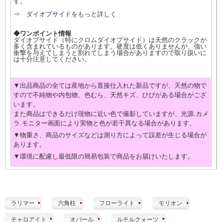
す。
⇒ ダイオプサイドをもっと詳しく
◆ワンポイント情報
ダイオプサイド（特にクロムダイオプサイド）は天然のクラックが
多く含まれているものがあります。硬度は低くありませんが、強い
衝撃を与えてしまうと割れてしまう場合がありますので取り扱いに
は十分注意してください。
▼出品商品の全ては産地から直接仕入れた新品ですが、天然の物で
すので不純物や内包物、色むら、天然キズ、ひびがある場合がござ
います。
また商品はできるだけ現物に近い色で撮影していますが、光源.カメ
ラ.モニター画面により実物と色が若干異なる場合があります。
▼物重さ、商品のサイズなどは測り方によって誤差が生じる場合が
あります。
▼環境に配慮し最低限の簡易包装で商品をお届けいたします。
ラリマー
六角柱
フローライト
モリオン
チャロアイト
オパール
ルチルクォーツ