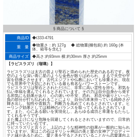
§ 商品について §
商品ID
◆t333-4791
◆物重さ：約 127g ◆ 総物重(梱包前) 約 160g (本
重 量
体、箱等を含む)
商品サイズ
◆高さ:約93mm 横:約30mm 厚さ:約25mm
【ラピスラズリ（瑠璃）】
ラピスラズリは太古の昔より聖石と崇められた歴史のある石です。夜
空のような深い青に星のような金色が散りばめられ、まるで天空や宇
宙を彷彿とさせます。古代エジプトや仏教においても珍重され、現在
でも世界中で大切にされている最も有名なパワーストーンです。
ラピスラズリは聖石とされただけに、非常に高い霊性を持ち、邪気を
払い幸福を運んでくれるとされています。その力は自分自身から発す
る邪気にも効果があり、心の迷いや不安、恐れ、邪念や曇りといった
負の部分が打ち払われることにより、自分の本来持っている純粋さが
輝き出し、知性や直観力、判断力を高めてくれるとされています。ヒ
ーリング効果としては精神のバランスを取ってくれるとされていま
す。また、心にある願いを実現化し、あらゆる成功と幸運をもたらし
てくれるそうです。
また魔よけになり危険を回避してくれるとされていますので、日常的
に持っていたい石です。
ラピスラズリと言うと、上記のような精神性の効果が一般的に知られ
ていますが、実はこの石はギリシャ神話の美と愛の女神アフロディー
テと縁があるために、愛と美を守るとされていることから恋愛運向上