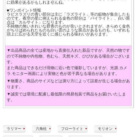
に効果があるかもしれませんね。
■ワンポイント情報
ラピスラズリの青い部分は主に「ラズライト」等の鉱物が集合したも
のです。夜空の星に例えられる金色の部分は「パイライト」、白い斑
点は「カルサイト」になります。
不純物の無いきれいな群青のものが良いとされますが、きらめく金色
がちりばめられたものも白い雲のような斑点があるものも、いずれも
頭上に広がる天空を近くに感じられる味わいがあります。
▼出品商品の全ては産地から直接仕入れた新品ですが、天然の物です
ので不純物や内包物、色むら、天然キズ、ひびがある場合がございま
す。
また商品はできるだけ現物に近い色で撮影していますが、光源.カメ
ラ.モニター画面により実物と色が若干異なる場合があります。
▼物重さ、商品のサイズなどは測り方によって誤差が生じる場合があ
ります。
▼誠安では環境に配慮し最低限の簡易包装で商品をお届けいたしま
す。
ラリマー
六角柱
フローライト
モリオン