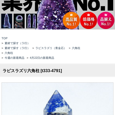
TOP
>
素材で探す（ラ行）
>
素材で探す（ラ行）
>
ラピスラズリ（青金石）
>
六角柱
>
六角柱
>
今週の新着商品
>
4月22日の新着商品
ラピスラズリ六角柱 [t333-4791]