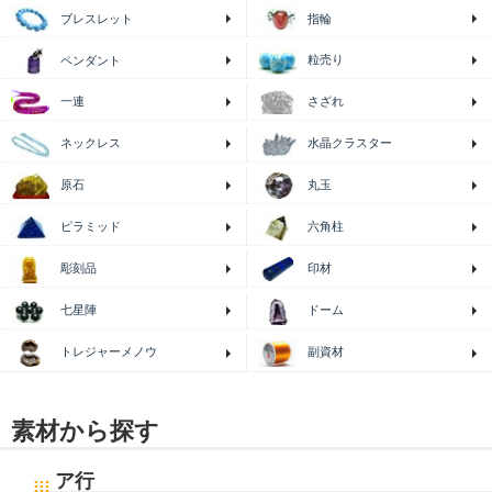
ブレスレット
指輪
粒売り
ペンダント
一連
さざれ
ネックレス
水晶クラスター
原石
丸玉
ピラミッド
六角柱
印材
彫刻品
七星陣
ドーム
トレジャーメノウ
副資材
素材から探す
ア行