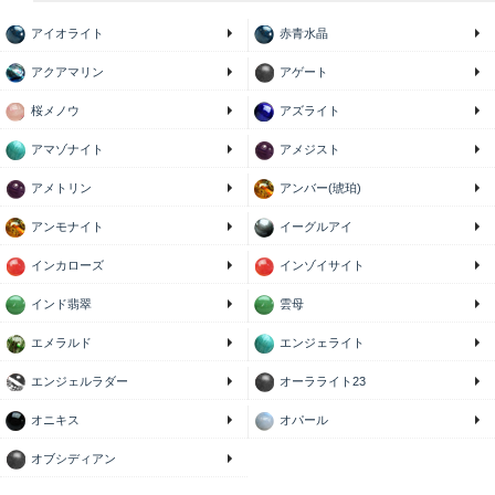
アイオライト
赤青水晶
アクアマリン
アゲート
桜メノウ
アズライト
アマゾナイト
アメジスト
アメトリン
アンバー(琥珀)
アンモナイト
イーグルアイ
インカローズ
インゾイサイト
インド翡翠
雲母
エメラルド
エンジェライト
エンジェルラダー
オーラライト23
オニキス
オパール
オブシディアン