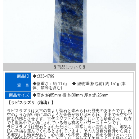
§ 商品について §
商品ID
◆t333-4799
◆物重さ：約 117g ◆ 総物重(梱包前) 約 151g (本
重 量
体、箱等を含む)
商品サイズ
◆高さ:約85mm 横:約30mm 厚さ:約26mm
【ラピスラズリ（瑠璃）】
ラピスラズリは太古の昔より聖石と崇められた歴史のある石です。夜
空のような深い青に星のような金色が散りばめられ、まるで天空や宇
宙を彷彿とさせます。古代エジプトや仏教においても珍重され、現在
でも世界中で大切にされている最も有名なパワーストーンです。
ラピスラズリは聖石とされただけに、非常に高い霊性を持ち、邪気を
払い幸福を運んでくれるとされています。その力は自分自身から発す
る邪気にも効果があり、心の迷いや不安、恐れ、邪念や曇りといった
負の部分が打ち払われることにより、自分の本来持っている純粋さが