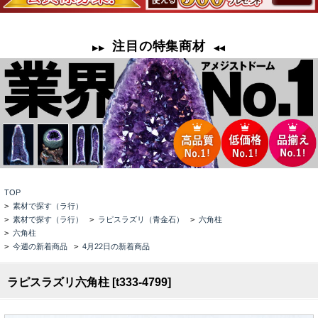
TOP
>
素材で探す（ラ行）
>
素材で探す（ラ行）
>
ラピスラズリ（青金石）
>
六角柱
>
六角柱
>
今週の新着商品
>
4月22日の新着商品
ラピスラズリ六角柱 [t333-4799]