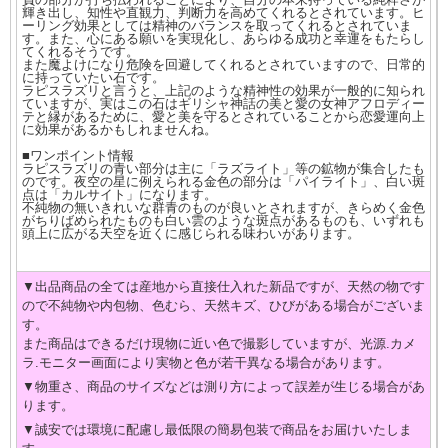
輝き出し、知性や直観力、判断力を高めてくれるとされています。ヒ
ーリング効果としては精神のバランスを取ってくれるとされていま
す。また、心にある願いを実現化し、あらゆる成功と幸運をもたらし
てくれるそうです。
また魔よけになり危険を回避してくれるとされていますので、日常的
に持っていたい石です。
ラピスラズリと言うと、上記のような精神性の効果が一般的に知られ
ていますが、実はこの石はギリシャ神話の美と愛の女神アフロディー
テと縁があるために、愛と美を守るとされていることから恋愛運向上
に効果があるかもしれませんね。
■ワンポイント情報
ラピスラズリの青い部分は主に「ラズライト」等の鉱物が集合したも
のです。夜空の星に例えられる金色の部分は「パイライト」、白い斑
点は「カルサイト」になります。
不純物の無いきれいな群青のものが良いとされますが、きらめく金色
がちりばめられたものも白い雲のような斑点があるものも、いずれも
頭上に広がる天空を近くに感じられる味わいがあります。
▼出品商品の全ては産地から直接仕入れた新品ですが、天然の物です
ので不純物や内包物、色むら、天然キズ、ひびがある場合がございま
す。
また商品はできるだけ現物に近い色で撮影していますが、光源.カメ
ラ.モニター画面により実物と色が若干異なる場合があります。
▼物重さ、商品のサイズなどは測り方によって誤差が生じる場合があ
ります。
▼誠安では環境に配慮し最低限の簡易包装で商品をお届けいたしま