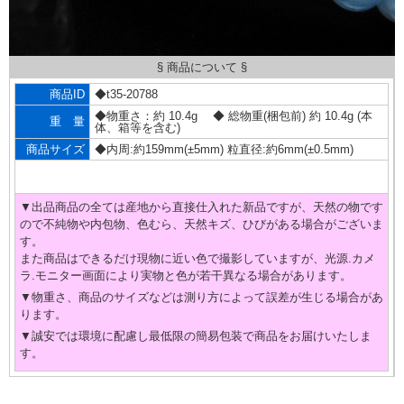
§ 商品について §
商品ID
◆t35-20788
◆物重さ：約 10.4g ◆ 総物重(梱包前) 約 10.4g (本
重 量
体、箱等を含む)
商品サイズ
◆内周:約159mm(±5mm) 粒直径:約6mm(±0.5mm)
▼出品商品の全ては産地から直接仕入れた新品ですが、天然の物です
ので不純物や内包物、色むら、天然キズ、ひびがある場合がございま
す。
また商品はできるだけ現物に近い色で撮影していますが、光源.カメ
ラ.モニター画面により実物と色が若干異なる場合があります。
▼物重さ、商品のサイズなどは測り方によって誤差が生じる場合があ
ります。
▼誠安では環境に配慮し最低限の簡易包装で商品をお届けいたしま
す。