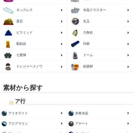
ネックレス
水晶クラスター
原石
丸玉
ピラミッド
六角柱
印材
彫刻品
七星陣
ドーム
トレジャーメノウ
副資材
素材から探す
ア行
アイオライト
赤青水晶
アクアマリン
アゲート