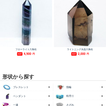
形状から探す
ブレスレット
指輪
粒売り
ペンダント
一連
さざれ