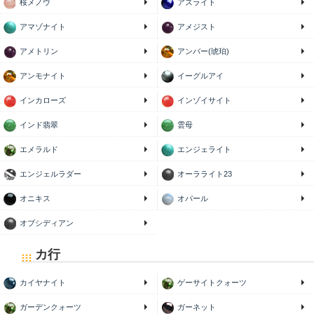
桜メノウ
アズライト
アマゾナイト
アメジスト
アメトリン
アンバー(琥珀)
アンモナイト
イーグルアイ
インカローズ
インゾイサイト
インド翡翠
雲母
エメラルド
エンジェライト
エンジェルラダー
オーラライト23
オニキス
オパール
オブシディアン
カ行
カイヤナイト
ゲーサイトクォーツ
ガーデンクォーツ
ガーネット