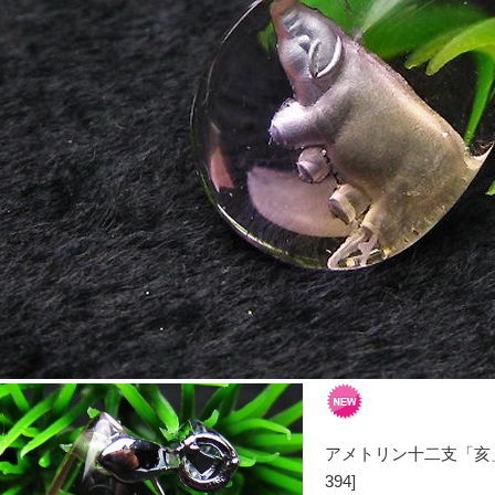
アメトリン十二支「亥」
394]