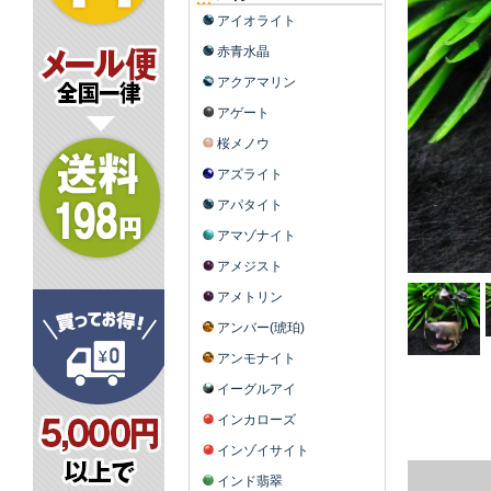
アイオライト
赤青水晶
アクアマリン
アゲート
桜メノウ
アズライト
アパタイト
アマゾナイト
アメジスト
アメトリン
アンバー(琥珀)
アンモナイト
イーグルアイ
インカローズ
インゾイサイト
インド翡翠