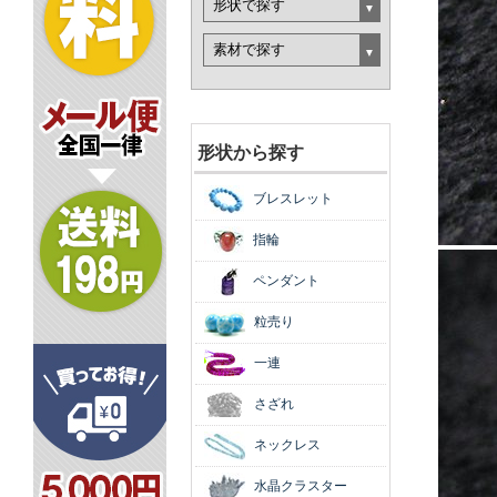
形状から探す
ブレスレット
指輪
ペンダント
粒売り
一連
さざれ
ネックレス
水晶クラスター