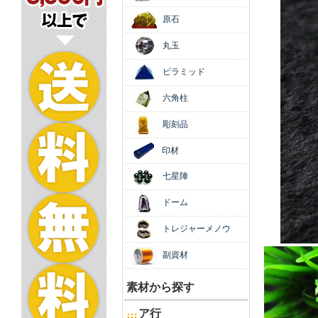
原石
丸玉
ピラミッド
六角柱
彫刻品
印材
七星陣
ドーム
トレジャーメノウ
副資材
素材から探す
ア行