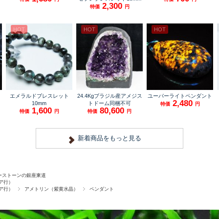
ーストーンの銀座東道
ア行）
ア行）
アメトリン（紫黄水晶）
ペンダント