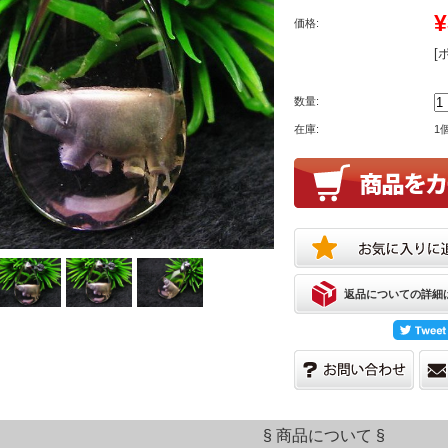
¥
価格:
[
数量:
在庫:
1
返品についての詳細
§ 商品について §