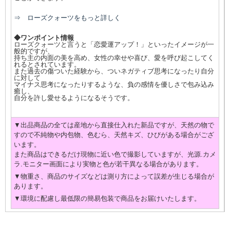
⇒ ローズクォーツをもっと詳しく
◆ワンポイント情報
ローズクォーツと言うと「恋愛運アップ！」といったイメージが一
般的ですが、
持ち主の内面の美を高め、女性の幸せや喜び、愛を呼び起こしてく
れるとされています。
また過去の傷ついた経験から、ついネガティブ思考になったり自分
に対して
マイナス思考になったりするような、負の感情を優しさで包み込み
癒し、
自分を許し愛せるようになるそうです。
▼出品商品の全ては産地から直接仕入れた新品ですが、天然の物で
すので不純物や内包物、色むら、天然キズ、ひびがある場合がござ
います。
また商品はできるだけ現物に近い色で撮影していますが、光源.カメ
ラ.モニター画面により実物と色が若干異なる場合があります。
▼物重さ、商品のサイズなどは測り方によって誤差が生じる場合が
あります。
▼環境に配慮し最低限の簡易包装で商品をお届けいたします。