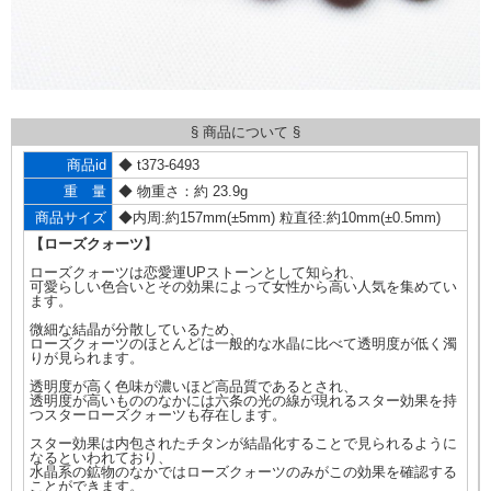
§ 商品について §
商品id
◆ t373-6493
重 量
◆ 物重さ：約 23.9g
商品サイズ
◆内周:約157mm(±5mm) 粒直径:約10mm(±0.5mm)
【ローズクォーツ】
ローズクォーツは恋愛運UPストーンとして知られ、
可愛らしい色合いとその効果によって女性から高い人気を集めてい
ます。
微細な結晶が分散しているため、
ローズクォーツのほとんどは一般的な水晶に比べて透明度が低く濁
りが見られます。
透明度が高く色味が濃いほど高品質であるとされ、
透明度が高いもののなかには六条の光の線が現れるスター効果を持
つスターローズクォーツも存在します。
スター効果は内包されたチタンが結晶化することで見られるように
なるといわれており、
水晶系の鉱物のなかではローズクォーツのみがこの効果を確認する
ことができます。