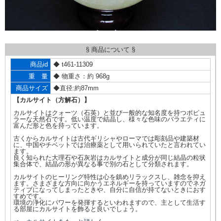
§ 商品について §
商品id
◆ t461-11309
重 量
◆ 物重さ：約 968g
商品サイズ
◆直径:約87mm
【カルサイト（方解石）】
カルサイトはクォーツ（石英）と並び一般的な知名度を持つポピュ
ラーな天然石です。低い温度で結晶し、様々な色味のバラエティに
富んだ形と色を持っています。
古くからカルサイトは古代ギリシャやローマでは彫刻品や建築材
に、中国やチベットでは治療薬として用いられていたと言われてい
ます。
良く知られた大理石や石灰岩はカルサイトと成分が同じ結晶の粒状
集合体で、結晶の形が異なる事で別の石として分類されます。
カルサイトのヒーリング特性は心を鎮めリラックスし、雑念を抑え
ます。さまざまな方向に向かうエネルギーを持っていますのでネガ
ティブになってしまったときや、自分に自信が持てないときにおす
すめです。
環境の浄化にパワーを発揮するといわれますので、主として生活す
る部屋にカルサイトを飾ると良いでしょう。