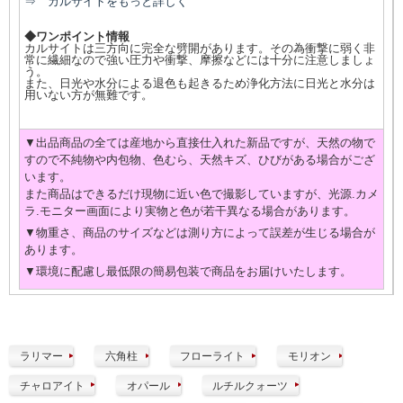
⇒ カルサイトをもっと詳しく
◆ワンポイント情報
カルサイトは三方向に完全な劈開があります。その為衝撃に弱く非
常に繊細なので強い圧力や衝撃、摩擦などには十分に注意しましょ
う。
また、日光や水分による退色も起きるため浄化方法に日光と水分は
用いない方が無難です。
▼出品商品の全ては産地から直接仕入れた新品ですが、天然の物で
すので不純物や内包物、色むら、天然キズ、ひびがある場合がござ
います。
また商品はできるだけ現物に近い色で撮影していますが、光源.カメ
ラ.モニター画面により実物と色が若干異なる場合があります。
▼物重さ、商品のサイズなどは測り方によって誤差が生じる場合が
あります。
▼環境に配慮し最低限の簡易包装で商品をお届けいたします。
ラリマー
六角柱
フローライト
モリオン
チャロアイト
オパール
ルチルクォーツ