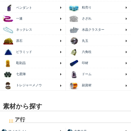
粒売り
ペンダント
一連
さざれ
ネックレス
水晶クラスター
原石
丸玉
ピラミッド
六角柱
印材
彫刻品
七星陣
ドーム
トレジャーメノウ
副資材
素材から探す
ア行