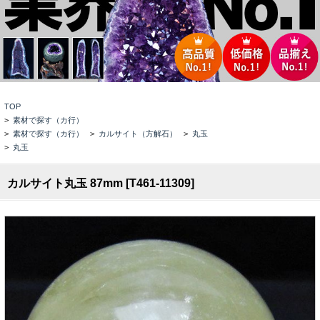
TOP
>
素材で探す（カ行）
>
素材で探す（カ行）
>
カルサイト（方解石）
>
丸玉
>
丸玉
カルサイト丸玉 87mm [T461-11309]