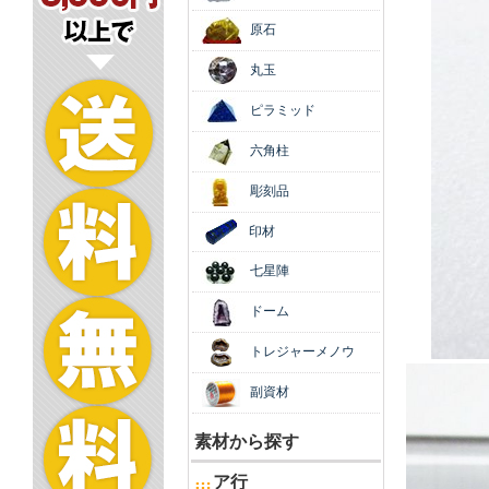
原石
丸玉
ピラミッド
六角柱
彫刻品
印材
七星陣
ドーム
トレジャーメノウ
副資材
素材から探す
ア行