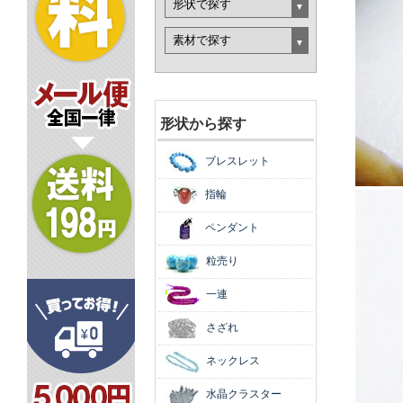
形状から探す
ブレスレット
指輪
ペンダント
粒売り
一連
さざれ
ネックレス
水晶クラスター