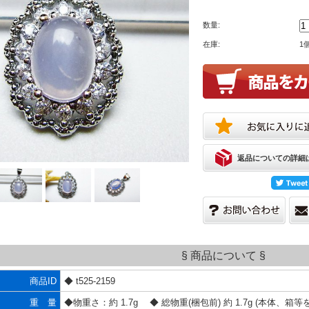
数量:
在庫:
1
返品についての詳細
§ 商品について §
商品ID
◆ t525-2159
重 量
◆物重さ：約 1.7g ◆ 総物重(梱包前) 約 1.7g (本体、箱等