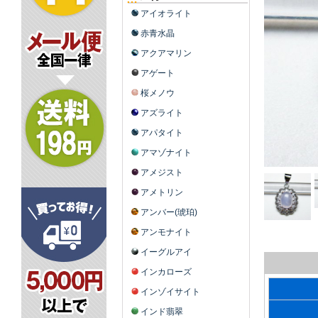
アイオライト
赤青水晶
アクアマリン
アゲート
桜メノウ
アズライト
アパタイト
アマゾナイト
アメジスト
アメトリン
アンバー(琥珀)
アンモナイト
イーグルアイ
インカローズ
インゾイサイト
インド翡翠