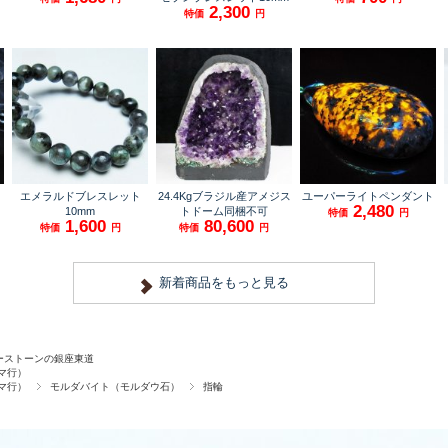
ーストーンの銀座東道
マ行）
マ行）
モルダバイト（モルダウ石）
指輪