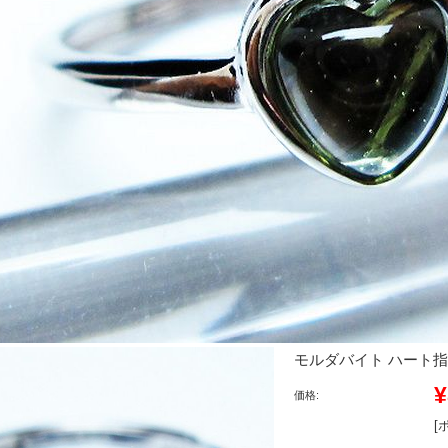
モルダバイト ハート指輪(13
¥
価格:
[