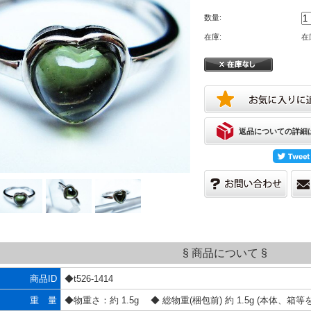
数量:
在庫:
在
返品についての詳細
§ 商品について §
商品ID
◆t526-1414
重 量
◆物重さ：約 1.5g ◆ 総物重(梱包前) 約 1.5g (本体、箱等