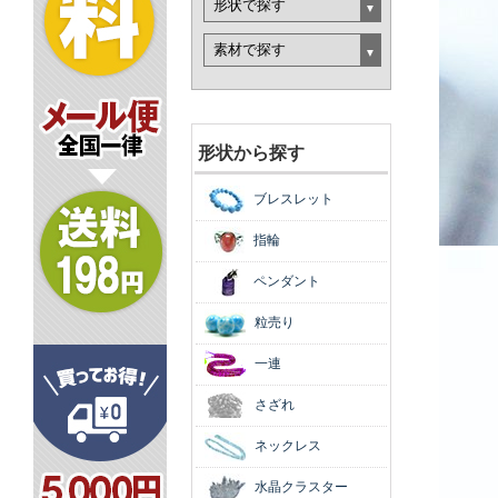
形状から探す
ブレスレット
指輪
ペンダント
粒売り
一連
さざれ
ネックレス
水晶クラスター