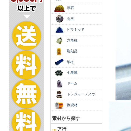
原石
丸玉
ピラミッド
六角柱
彫刻品
印材
七星陣
ドーム
トレジャーメノウ
副資材
素材から探す
ア行