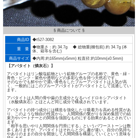
§ 商品について §
商品ID
◆t527-3082
◆物重さ：約 34.7g ◆ 総物重(梱包前) 約 34.7g (本
重 量
体、箱等を含む)
商品サイズ
◆内周:約165mm(±5mm) 粒直径:約10mm(±0.5mm)
【アパタイト（憐灰石）】
アパタイトはリン酸塩鉱物という鉱物グループの名称で、黄色・緑・
青色・ピンク・紫色や透明などの多彩な色を持つ天然石です。
そのなかでも鮮やかで濃い青色をしたブルーアパタイトは人気が高
く、一般的にはこのブルーアパタイトがアパタイトとして流通してい
ます。
アパタイトは人間の骨や歯の主成分となるハイドロキシアパタイト
（水酸燐灰石）とほとんど同じ成分で構成されています。
アパタイトの持つ成分には構造を強化したり吸着力を高める性質があ
り、このような独自の性質から、人間関係の繋がりを深め集団での結
束力やパートナーとの関係を強固なものにする効果があるとされてい
ます。
「相手を思いやり人間関係を円滑にする」というパワーストーンは数
多くありますが、アパタイトはそれらと少し趣が違い、自分の気持ち
やありのままの自分を開放して人間関係を構築していくという意味を
持ちます。