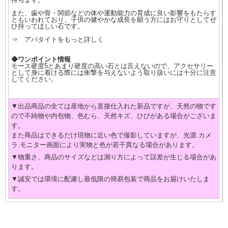
また、歯や骨・関節などの体や運動能力の育成に良い影響をもたらす
ともいわれており、子供の健やかな成長を願う方にはお守りとしてぜ
ひ持ってほしい石です。
⇒ アパタイトをもっと詳しく
◆ワンポイント情報
モース硬度5とあまり硬度の高い石とは言えないので、アクセサリー
として身に着ける際には衝撃を与えないよう取り扱いには十分に注意
してください。
▼出品商品の全ては産地から直接仕入れた新品ですが、天然の物です
ので不純物や内包物、色むら、天然キズ、ひびがある場合がございま
す。
また商品はできるだけ現物に近い色で撮影していますが、光源.カメ
ラ.モニター画面により実物と色が若干異なる場合があります。
▼物重さ、商品のサイズなどは測り方によって誤差が生じる場合があ
ります。
▼誠安では環境に配慮し最低限の簡易包装で商品をお届けいたしま
す。