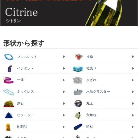
形状から探す
ブレスレット
指輪
粒売り
ペンダント
一連
さざれ
ネックレス
水晶クラスター
原石
丸玉
ピラミッド
六角柱
印材
彫刻品