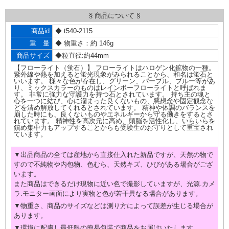
§ 商品について §
商品id
◆ t540-2115
重 量
◆ 物重さ：約 146g
商品サイズ
◆粒直径:約44mm
【フローライト（蛍石）】 フローライトはハロゲン化鉱物の一種。
紫外線や熱を加えると蛍光現象がみられることから、和名は蛍石と
いいます。 様々な色が存在し、グリーン、パープル、ブルー等があ
り、ミックスカラーのものはレインボーフローライトと呼ばれま
す。 非常に強力な守護力を持つ石とされています。 持ち主の魂と
心を一つに結び、心に溜まった良くないもの、悪想念や固定観念な
どを清め解放してくれるとされています。 精神や体調のバランスを
崩した時にも、良くないものやエネルギーから守る働きをするとさ
れています。 精神性を高次元に高め、頭脳を活性化し、いらいらを
鎮め集中力もアップすることからも受験生のお守りとして重宝され
ています。
▼出品商品の全ては産地から直接仕入れた新品ですが、天然の物で
すので不純物や内包物、色むら、天然キズ、ひびがある場合がござ
います。
また商品はできるだけ現物に近い色で撮影していますが、光源.カメ
ラ.モニター画面により実物と色が若干異なる場合があります。
▼物重さ、商品のサイズなどは測り方によって誤差が生じる場合が
あります。
▼環境に配慮し最低限の簡易包装で商品をお届けいたします。