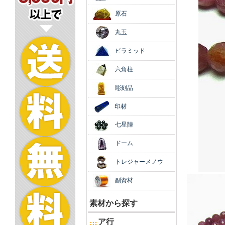
原石
丸玉
ピラミッド
六角柱
彫刻品
印材
七星陣
ドーム
トレジャーメノウ
副資材
素材から探す
ア行