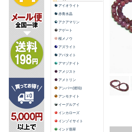
アイオライト
赤青水晶
アクアマリン
アゲート
桜メノウ
アズライト
アパタイト
アマゾナイト
アメジスト
アメトリン
アンバー(琥珀)
アンモナイト
イーグルアイ
インカローズ
インゾイサイト
インド翡翠