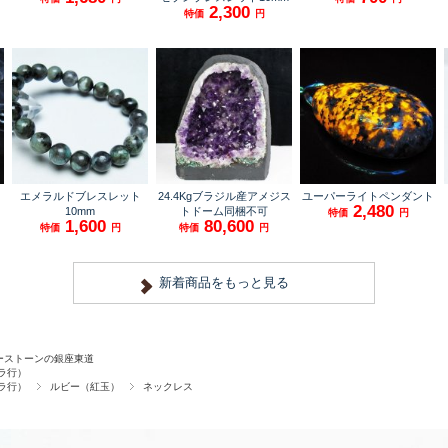
ーストーンの銀座東道
ラ行）
ラ行）
ルビー（紅玉）
ネックレス