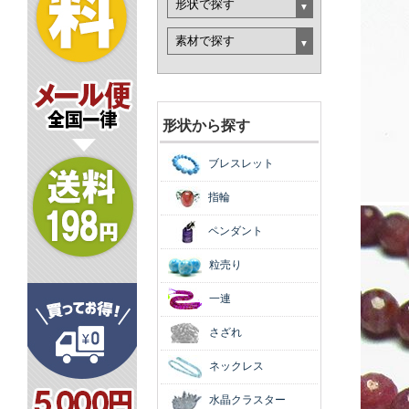
形状から探す
ブレスレット
指輪
ペンダント
粒売り
一連
さざれ
ネックレス
水晶クラスター