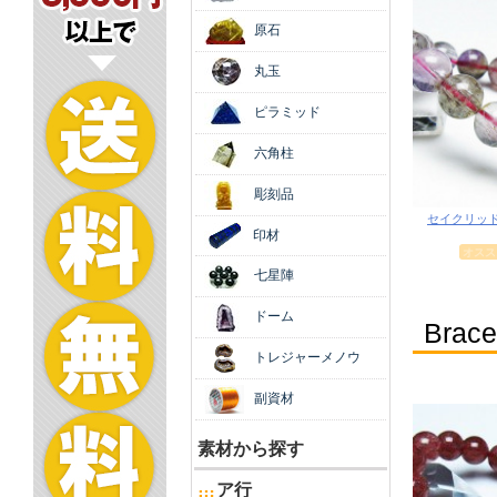
原石
丸玉
ピラミッド
六角柱
彫刻品
印材
七星陣
ドーム
トレジャーメノウ
副資材
素材から探す
ア行