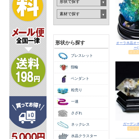
形状から探す
ブレスレット
指輪
ペンダント
粒売り
一連
さざれ
ネックレス
水晶クラスター