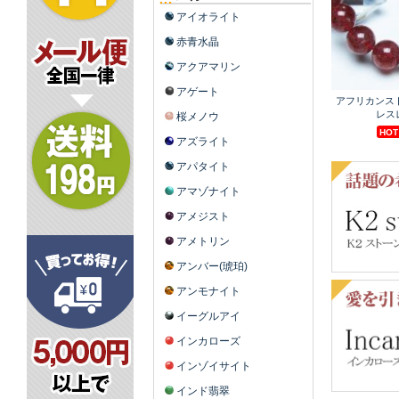
アイオライト
赤青水晶
アクアマリン
アゲート
桜メノウ
アズライト
アパタイト
アマゾナイト
アメジスト
アメトリン
アンバー(琥珀)
アンモナイト
イーグルアイ
インカローズ
インゾイサイト
インド翡翠