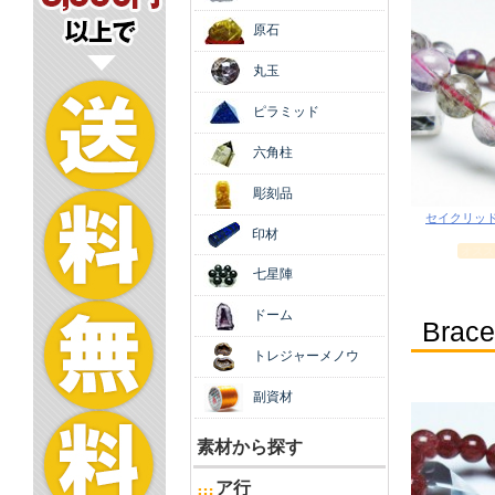
原石
丸玉
ピラミッド
六角柱
彫刻品
印材
七星陣
ドーム
トレジャーメノウ
副資材
素材から探す
ア行