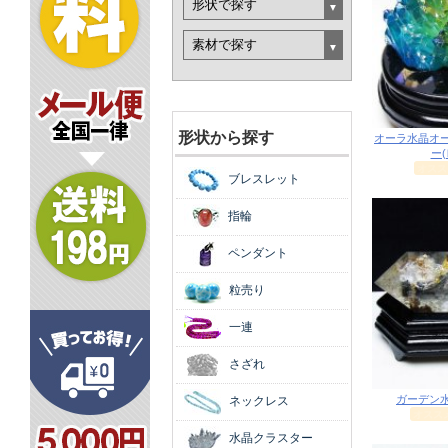
形状から探す
ブレスレット
指輪
ペンダント
粒売り
一連
さざれ
ネックレス
水晶クラスター