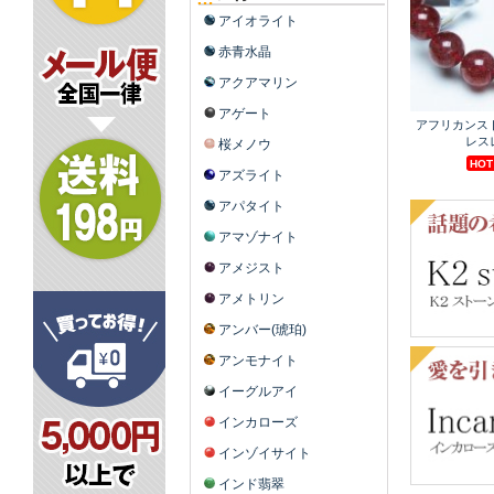
アイオライト
赤青水晶
アクアマリン
アゲート
桜メノウ
アズライト
アパタイト
アマゾナイト
アメジスト
アメトリン
アンバー(琥珀)
アンモナイト
イーグルアイ
インカローズ
インゾイサイト
インド翡翠