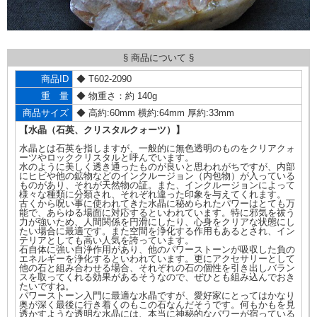
§ 商品について §
商品ID
◆ T602-2090
重 量
◆ 物重さ：約 140g
商品サイズ
◆ 高約:60mm 横約:64mm 厚約:33mm
【水晶（石英、クリスタルクォーツ）】
水晶とは石英を指しますが、一般的に無色透明のものをクリアクォ
ーツやロッククリスタルと呼んでいます。
水のように美しく透き通ったものが良いと思われがちですが、内部
にヒビや他の鉱物などのインクルージョン（内包物）が入っている
ものがあり、それが天然物の証。また、インクルージョンによって
様々な種類に分類され、それぞれ違った印象を与えてくれます。
古くから呪い事に使われてきた水晶に秘められたパワーはとても万
能で、あらゆる場面に対応するといわれています。特に邪気を祓う
力が強いため、人間関係を円滑にしたり、心身をクリアな状態にし
たい場合に最適です。また空間を浄化する作用もあるとされ、イン
テリアとしても高い人気を誇っています。
石自体に強い自浄作用があり、他のパワーストーンが吸収した負の
エネルギーを浄化するといわれています。更にアクセサリーとして
他の石と組み合わせる場合、それぞれの石の個性を引き出しバラン
スを取ってくれる効果があるそうなので、ぜひとも組み込んでおき
たいですね。
パワーストーン入門に最適な水晶ですが、愛好家にとってはかなり
奥が深く最後に行き着くのもこの石なんだそうです。何もかもを見
透かすような透明な水晶には、本当に神秘的なパワーが宿っている