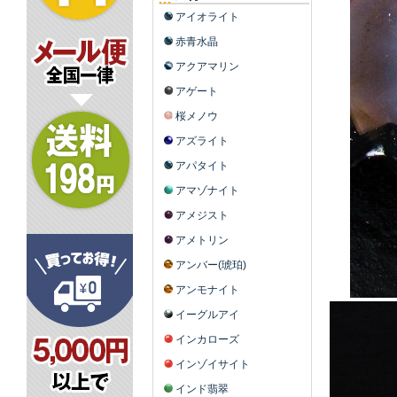
アイオライト
赤青水晶
アクアマリン
アゲート
桜メノウ
アズライト
アパタイト
アマゾナイト
アメジスト
アメトリン
アンバー(琥珀)
アンモナイト
イーグルアイ
インカローズ
インゾイサイト
インド翡翠