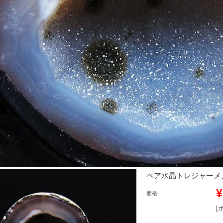
ペア水晶トレジャーメノウ[
¥
価格:
[