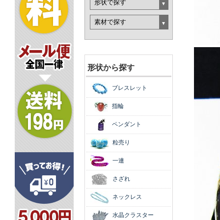
形状から探す
ブレスレット
指輪
ペンダント
粒売り
一連
さざれ
ネックレス
水晶クラスター