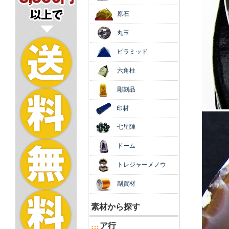
原石
丸玉
ピラミッド
六角柱
彫刻品
印材
七星陣
ドーム
トレジャーメノウ
副資材
素材から探す
ア行