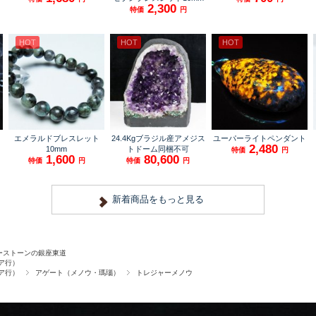
ーストーンの銀座東道
ア行）
ア行）
アゲート（メノウ・瑪瑙）
トレジャーメノウ