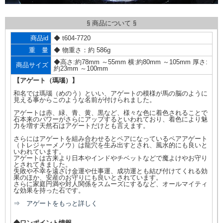
§ 商品について §
商品id
◆ t604-7720
重 量
◆ 物重さ：約 586g
◆高さ:約78mm ～55mm 横:約80mm ～105mm 厚さ:
商品サイズ
約23mm ～100mm
【アゲート（瑪瑙）】
和名では瑪瑙（めのう）といい、アゲートの模様が馬の脳のように
見える事からこのような名前が付けられました。
アゲートは赤、緑、青、黄、黒など、様々な色に着色されることで
石本来のパワーがさらにアップするといわれており、着色により魅
力を増す天然石はアゲートだけとも言えます。
さらにはアゲートを組み合わせるとペアになっているペアアゲート
（トレジャーメノウ）は龍穴を生み出すとされ、風水的にも良いと
いわれています。
アゲートは古来より日本やインドやチベットなどで魔よけやお守り
とされてきました。
失敗や不幸を遠ざけ金運や仕事運、成功運とも結び付けてくれる効
果のほか、安産のお守りにも良いとされています。
さらに家庭円満や対人関係をスムーズにするなど、オールマイティ
な効果を持った石です。
⇒ アゲートをもっと詳しく
◆ワンポイント情報