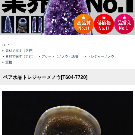
TOP
>
素材で探す（ア行）
>
素材で探す（ア行）
>
アゲート（メノウ・瑪瑙）
>
トレジャーメノウ
>
置物
ペア水晶トレジャーメノウ[T604-7720]