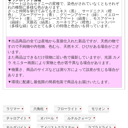
アゲートはカルセドニーの変種で、染色がされていなくともそれぞ
れの種類に多様な色があります。
ざっと仲間を挙げてみてもオニキス（黒）、サードニクス（橙
色）、ブルーアゲート（青）、グリーンアゲート（緑）、イエロー
アゲート（黄）、ブルーレースアゲート（縞青）、モスアゲート
（縞緑）、天眼石（縞黒）、カーネリアン（橙色）、ジャスパー
（多様な縞）などとても多くの特徴と色合いを持っています。
▼出品商品の全ては産地から直接仕入れた新品ですが、天然の物で
すので不純物や内包物、色むら、天然キズ、ひびがある場合がござ
います。
また商品はできるだけ現物に近い色で撮影していますが、光源.カメ
ラ.モニター画面により実物と色が若干異なる場合があります。
▼物重さ、商品のサイズなどは測り方によって誤差が生じる場合が
あります。
▼環境に配慮し最低限の簡易包装で商品をお届けいたします。
ラリマー
六角柱
フローライト
モリオン
チャロアイト
オパール
ルチルクォーツ
モルダバイト
アメジストクラスター
ラブラドライト