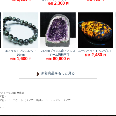
ーストーンの銀座東道
ア行）
ア行）
アゲート（メノウ・瑪瑙）
トレジャーメノウ
ノウ