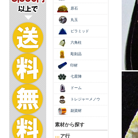
原石
丸玉
ピラミッド
六角柱
彫刻品
印材
七星陣
ドーム
トレジャーメノウ
副資材
素材から探す
ア行