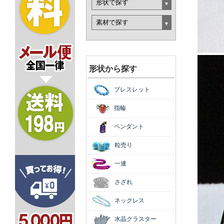
形状から探す
ブレスレット
指輪
ペンダント
粒売り
一連
さざれ
ネックレス
水晶クラスター