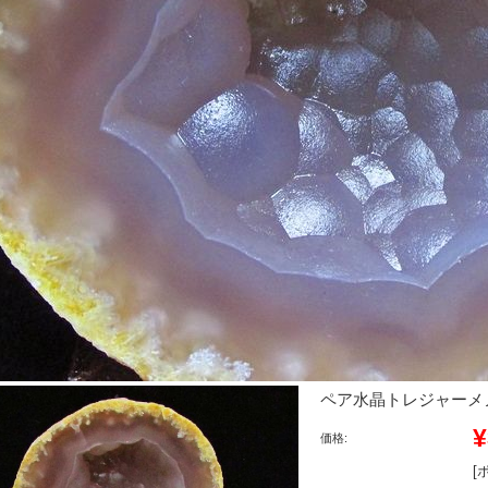
ペア水晶トレジャーメノウ[
¥
価格:
[