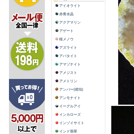
アイオライト
赤青水晶
アクアマリン
アゲート
桜メノウ
アズライト
アパタイト
アマゾナイト
アメジスト
アメトリン
アンバー(琥珀)
アンモナイト
イーグルアイ
インカローズ
インゾイサイト
インド翡翠