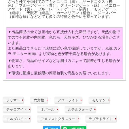
ざっと仲間を挙げてみてもオニキス（黒）、サードニクス（橙
色）、ブルーアゲート（青）、グリーンアゲート（緑）、イエロー
アゲート（黄）、ブルーレースアゲート（縞青）、モスアゲート
（縞緑）、天眼石（縞黒）、カーネリアン（橙色）、ジャスパー
（多様な縞）などとても多くの特徴と色合いを持っています。
▼出品商品の全ては産地から直接仕入れた新品ですが、天然の物で
すので不純物や内包物、色むら、天然キズ、ひびがある場合がござ
います。
また商品はできるだけ現物に近い色で撮影していますが、光源.カメ
ラ.モニター画面により実物と色が若干異なる場合があります。
▼物重さ、商品のサイズなどは測り方によって誤差が生じる場合が
あります。
▼環境に配慮し最低限の簡易包装で商品をお届けいたします。
ラリマー
六角柱
フローライト
モリオン
チャロアイト
オパール
ルチルクォーツ
モルダバイト
アメジストクラスター
ラブラドライト