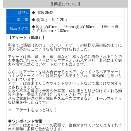
§ 商品について §
商品id
◆ t605-3542
重 量
◆ 物重さ：約 1.2Kg
◆高さ:約41mm ～26mm 横:約150mm ～115mm 厚
商品サイズ
さ:約132mm ～102mm
【アゲート（瑪瑙）】
和名では瑪瑙（めのう）といい、アゲートの模様が馬の脳のように
見える事からこのような名前が付けられました。
アゲートは赤、緑、青、黄、黒など、様々な色に着色されることで
石本来のパワーがさらにアップするといわれており、着色により魅
力を増す天然石はアゲートだけとも言えます。
さらにはアゲートを組み合わせるとペアになっているペアアゲート
（トレジャーメノウ）は龍穴を生み出すとされ、風水的にも良いと
いわれています。
アゲートは古来より日本やインドやチベットなどで魔よけやお守り
とされてきました。
失敗や不幸を遠ざけ金運や仕事運、成功運とも結び付けてくれる効
果のほか、安産のお守りにも良いとされています。
さらに家庭円満や対人関係をスムーズにするなど、オールマイティ
な効果を持った石です。
⇒ アゲートをもっと詳しく
◆ワンポイント情報
アゲートはカルセドニーの変種で、染色がされていなくともそれぞ
れの種類に多様な色があります。