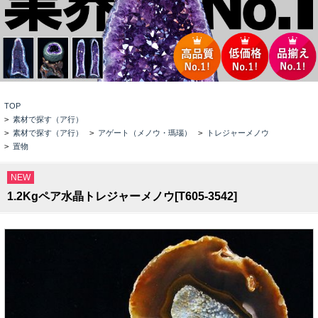
TOP
>
素材で探す（ア行）
>
素材で探す（ア行）
>
アゲート（メノウ・瑪瑙）
>
トレジャーメノウ
>
置物
NEW
1.2Kgペア水晶トレジャーメノウ[T605-3542]