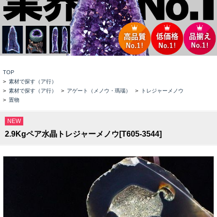
TOP
>
素材で探す（ア行）
>
素材で探す（ア行）
>
アゲート（メノウ・瑪瑙）
>
トレジャーメノウ
>
置物
NEW
2.9Kgペア水晶トレジャーメノウ[T605-3544]