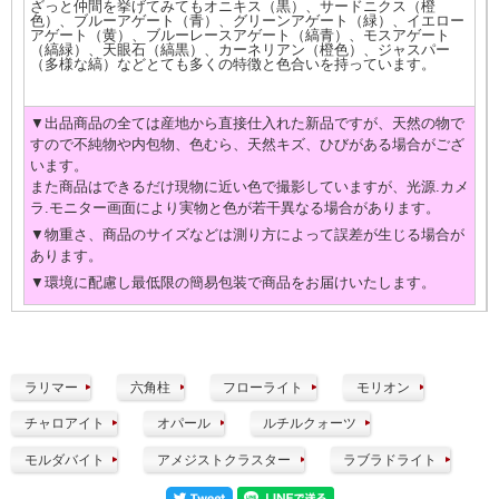
ざっと仲間を挙げてみてもオニキス（黒）、サードニクス（橙
色）、ブルーアゲート（青）、グリーンアゲート（緑）、イエロー
アゲート（黄）、ブルーレースアゲート（縞青）、モスアゲート
（縞緑）、天眼石（縞黒）、カーネリアン（橙色）、ジャスパー
（多様な縞）などとても多くの特徴と色合いを持っています。
▼出品商品の全ては産地から直接仕入れた新品ですが、天然の物で
すので不純物や内包物、色むら、天然キズ、ひびがある場合がござ
います。
また商品はできるだけ現物に近い色で撮影していますが、光源.カメ
ラ.モニター画面により実物と色が若干異なる場合があります。
▼物重さ、商品のサイズなどは測り方によって誤差が生じる場合が
あります。
▼環境に配慮し最低限の簡易包装で商品をお届けいたします。
ラリマー
六角柱
フローライト
モリオン
チャロアイト
オパール
ルチルクォーツ
モルダバイト
アメジストクラスター
ラブラドライト