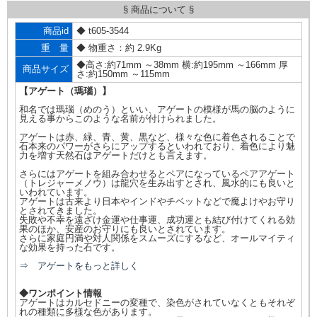
§ 商品について §
商品id
◆ t605-3544
重 量
◆ 物重さ：約 2.9Kg
◆高さ:約71mm ～38mm 横:約195mm ～166mm 厚
商品サイズ
さ:約150mm ～115mm
【アゲート（瑪瑙）】
和名では瑪瑙（めのう）といい、アゲートの模様が馬の脳のように
見える事からこのような名前が付けられました。
アゲートは赤、緑、青、黄、黒など、様々な色に着色されることで
石本来のパワーがさらにアップするといわれており、着色により魅
力を増す天然石はアゲートだけとも言えます。
さらにはアゲートを組み合わせるとペアになっているペアアゲート
（トレジャーメノウ）は龍穴を生み出すとされ、風水的にも良いと
いわれています。
アゲートは古来より日本やインドやチベットなどで魔よけやお守り
とされてきました。
失敗や不幸を遠ざけ金運や仕事運、成功運とも結び付けてくれる効
果のほか、安産のお守りにも良いとされています。
さらに家庭円満や対人関係をスムーズにするなど、オールマイティ
な効果を持った石です。
⇒ アゲートをもっと詳しく
◆ワンポイント情報
アゲートはカルセドニーの変種で、染色がされていなくともそれぞ
れの種類に多様な色があります。